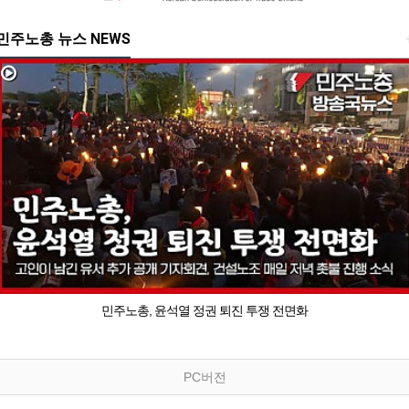
민주노총 뉴스 NEWS
민주노총, 윤석열 정권 퇴진 투쟁 전면화
PC버전