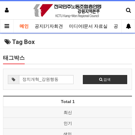
메인
공지|기자회견
미디어|문서 자료실
공유게시
Tag Box
태그박스
검색
Total 1
최신
인기
색인