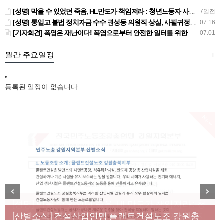
[성명] 막을 수 있었던 죽음, HL만도가 책임져라 : 청년노동자 사망사고의 철저한 진상규명과 재발방지 대책 마련하라
7일전
[성명] 통일교 불법 정치자금 수수 권성동 의원직 상실, 사필귀정이다
07.16
[기자회견] 폭염은 재난이다! 폭염으로부터 안전한 일터를 위한 민주노총 강원지역본부 폭염감시단 선포 기자회견
07.01
월간 주요일정
+
등록된 일정이 없습니다.
New
[성명] 막을 수 있었던 죽음, HL만도가 책임져라 : 청
Previous
Next
년노동자 사망사고의 철저한 진상규명과 재발방지
[산별소식] 건설산업연맹 플랜트건설노조 강원충