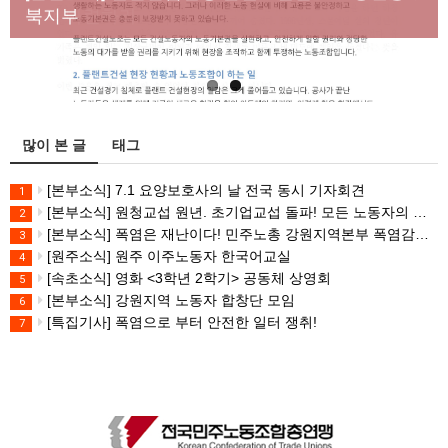
대책 마련하라
북지부
많이 본 글
태그
[본부소식] 7.1 요양보호사의 날 전국 동시 기자회견
1
[본부소식] 원청교섭 원년. 초기업교섭 돌파! 모든 노동자의 노동기본권 쟁취! 민주노총 7.15 총파업대회
2
[본부소식] 폭염은 재난이다! 민주노총 강원지역본부 폭염감시단 선포 기자회견
3
[원주소식] 원주 이주노동자 한국어교실
4
[속초소식] 영화 <3학년 2학기> 공동체 상영회
5
[본부소식] 강원지역 노동자 합창단 모임
6
[특집기사] 폭염으로 부터 안전한 일터 쟁취!
7