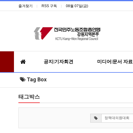
즐겨찾기
RSS 구독
08월 07일(금)
공지|기자회견
미디어|문서 자
Tag Box
태그박스