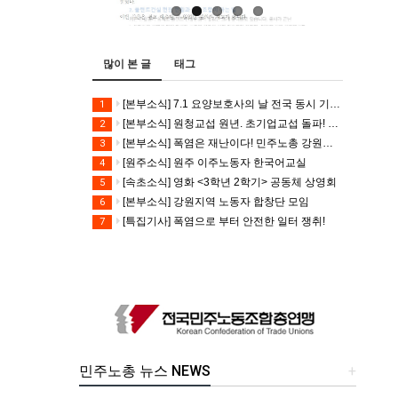
많이 본 글
태그
[본부소식] 7.1 요양보호사의 날 전국 동시 기자회견
1
[본부소식] 원청교섭 원년. 초기업교섭 돌파! 모든 노동자의 노동기본권 쟁취! 민주노총 7.15 총파업대회
2
[본부소식] 폭염은 재난이다! 민주노총 강원지역본부 폭염감시단 선포 기자회견
3
[원주소식] 원주 이주노동자 한국어교실
4
[속초소식] 영화 <3학년 2학기> 공동체 상영회
5
[본부소식] 강원지역 노동자 합창단 모임
6
[특집기사] 폭염으로 부터 안전한 일터 쟁취!
7
민주노총 뉴스 NEWS
+