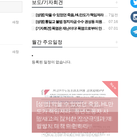
보도/기자회견
+
[성명] 막을 수 있었던 죽음, HL만도가 책임져라 : 청년노동자 사망사고의 철저한 진상규명과 재발방지 대책 마련하라
7일전
[성명] 통일교 불법 정치자금 수수 권성동 의원직 상실, 사필귀정이다
07.16
새창
[기자회견] 폭염은 재난이다! 폭염으로부터 안전한 일터를 위한 민주노총 강원지역본부 폭염감시단 선포 기자회견
07.01
월간 주요일정
+
새창
등록된 일정이 없습니다.
New
[성명] 막을 수 있었던 죽음, HL만
도가 책임져라 : 청년노동자 사
[조합원☆인터뷰] 서비스연맹 전
망사고의 철저한 진상규명과 재
[산별소식] 건설산업연맹 플랜트
[강릉,속초,원주,춘천] 폭염감시
국학교비정규직노동조합 강원
[본부소식] 강원지역 노동자 합
발방지 대책 마련하라
건설노조 강원충북지부
단 사업 이모저모
지부 김유미 춘천지회장
창단 모임