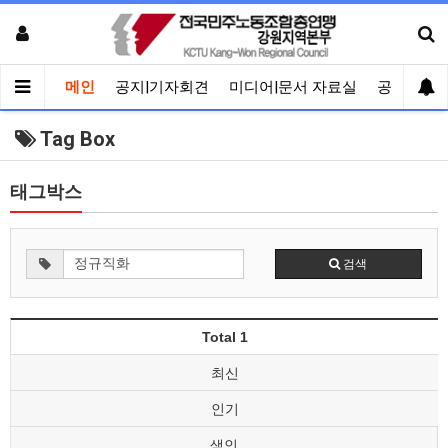
메인
공지|기자회견
미디어|문서 자료실
공유게시
Tag Box
태그박스
검색
Total 1
최신
인기
색인