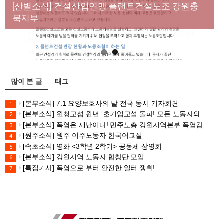
년노동자 사망사고의 철저한 진상규명과 재발방지
[산별소식] 건설산업연맹 플랜트건설노조 강원충
대책 마련하라
북지부
많이 본 글
태그
[본부소식] 7.1 요양보호사의 날 전국 동시 기자회견
1
[본부소식] 원청교섭 원년. 초기업교섭 돌파! 모든 노동자의 노동기본권 쟁취! 민주노총 7.15 총파업대회
2
[본부소식] 폭염은 재난이다! 민주노총 강원지역본부 폭염감시단 선포 기자회견
3
[원주소식] 원주 이주노동자 한국어교실
4
[속초소식] 영화 <3학년 2학기> 공동체 상영회
5
[본부소식] 강원지역 노동자 합창단 모임
6
[특집기사] 폭염으로 부터 안전한 일터 쟁취!
7