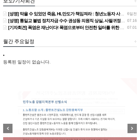
보도/기자회견
+
[성명] 막을 수 있었던 죽음, HL만도가 책임져라 : 청년노동자 사망사고의 철저한 진상규명과 재발방지 대책 마련하라
6일전
[성명] 통일교 불법 정치자금 수수 권성동 의원직 상실, 사필귀정이다
07.16
[기자회견] 폭염은 재난이다! 폭염으로부터 안전한 일터를 위한 민주노총 강원지역본부 폭염감시단 선포 기자회견
07.01
월간 주요일정
+
등록된 일정이 없습니다.
New
[성명] 막을 수 있었던 죽음, HL만도가 책임져라 : 청
Previous
Next