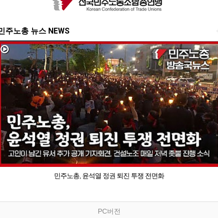
민주노총 뉴스 NEWS
민주노총, 윤석열 정권 퇴진 투쟁 전면화
PC버전