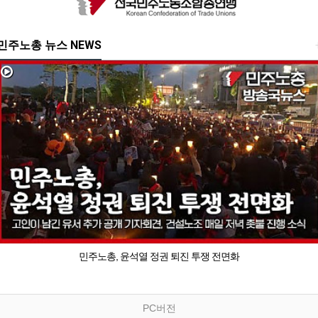
민주노총 뉴스 NEWS
민주노총, 윤석열 정권 퇴진 투쟁 전면화
PC버전