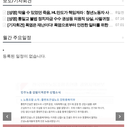
보도/기자회견
+
[성명] 막을 수 있었던 죽음, HL만도가 책임져라 : 청년노동자 사망사고의 철저한 진상규명과 재발방지 대책 마련하라
8일전
[성명] 통일교 불법 정치자금 수수 권성동 의원직 상실, 사필귀정이다
07.16
[기자회견] 폭염은 재난이다! 폭염으로부터 안전한 일터를 위한 민주노총 강원지역본부 폭염감시단 선포 기자회견
07.01
월간 주요일정
+
등록된 일정이 없습니다.
[성명] 막을 수 있었던 죽음, HL만도가 책임져라 : 청
Previous
Next