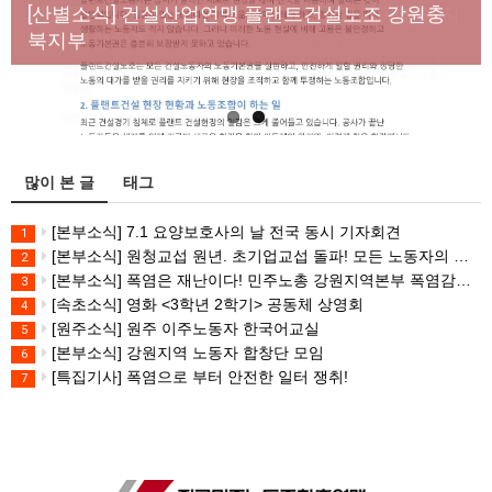
년노동자 사망사고의 철저한 진상규명과 재발방지
[산별소식] 건설산업연맹 플랜트건설노조 강원충
대책 마련하라
북지부
많이 본 글
태그
[본부소식] 7.1 요양보호사의 날 전국 동시 기자회견
1
[본부소식] 원청교섭 원년. 초기업교섭 돌파! 모든 노동자의 노동기본권 쟁취! 민주노총 7.15 총파업대회
2
[본부소식] 폭염은 재난이다! 민주노총 강원지역본부 폭염감시단 선포 기자회견
3
[속초소식] 영화 <3학년 2학기> 공동체 상영회
4
[원주소식] 원주 이주노동자 한국어교실
5
[본부소식] 강원지역 노동자 합창단 모임
6
[특집기사] 폭염으로 부터 안전한 일터 쟁취!
7