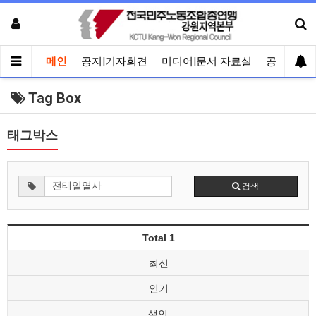
메인
공지|기자회견
미디어|문서 자료실
공유게시
Tag Box
태그박스
검색
Total 1
최신
인기
색인