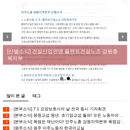
[성명] 막을 수 있었던 죽음, HL만도가 책임져라 : 청
Previous
Next
년노동자 사망사고의 철저한 진상규명과 재발방지
[산별소식] 건설산업연맹 플랜트건설노조 강원충
대책 마련하라
북지부
많이 본 글
태그
[본부소식] 7.1 요양보호사의 날 전국 동시 기자회견
1
[본부소식] 원청교섭 원년. 초기업교섭 돌파! 모든 노동자의 노동기본권 쟁취! 민주노총 7.15 총파업대회
2
[본부소식] 폭염은 재난이다! 민주노총 강원지역본부 폭염감시단 선포 기자회견
3
[원주소식] 원주 이주노동자 한국어교실
4