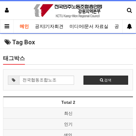
메인
공지|기자회견
미디어|문서 자료실
공유게시
Tag Box
태그박스
검색
Total 2
최신
인기
색인