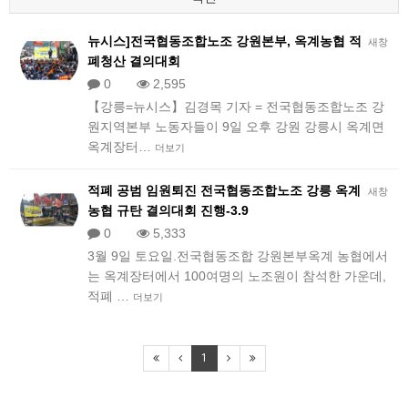
뉴시스]전국협동조합노조 강원본부, 옥계농협 적
새창
폐청산 결의대회
0
2,595
【강릉=뉴시스】김경목 기자 = 전국협동조합노조 강
원지역본부 노동자들이 9일 오후 강원 강릉시 옥계면
옥계장터…
더보기
적폐 공범 임원퇴진 전국협동조합노조 강릉 옥계
새창
농협 규탄 결의대회 진행-3.9
0
5,333
3월 9일 토요일.전국협동조합 강원본부옥계 농협에서
는 옥계장터에서 100여명의 노조원이 참석한 가운데,
적폐 …
더보기
1