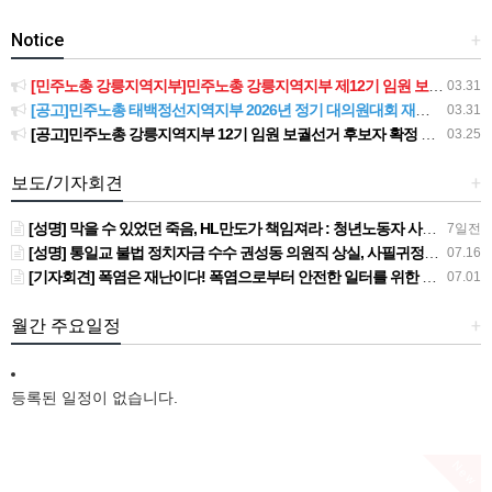
Notice
+
[민주노총 강릉지역지부]민주노총 강릉지역지부 제12기 임원 보궐선거결과 공고
03.31
[공고]민주노총 태백정선지역지부 2026년 정기 대의원대회 재소집 건
03.31
[공고]민주노총 강릉지역지부 12기 임원 보궐선거 후보자 확정 공고
03.25
보도/기자회견
+
[성명] 막을 수 있었던 죽음, HL만도가 책임져라 : 청년노동자 사망사고의 철저한 진상규명과 재발방지 대책 마련하라
7일전
[성명] 통일교 불법 정치자금 수수 권성동 의원직 상실, 사필귀정이다
07.16
[기자회견] 폭염은 재난이다! 폭염으로부터 안전한 일터를 위한 민주노총 강원지역본부 폭염감시단 선포 기자회견
07.01
월간 주요일정
+
등록된 일정이 없습니다.
New