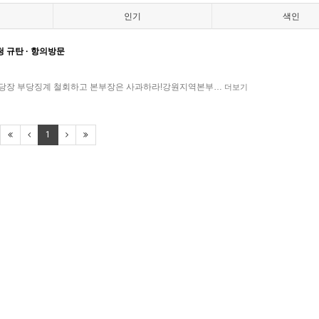
인기
색인
 규탄 · 항의방문
지금당장 부당징계 철회하고 본부장은 사과하라!강원지역본부…
더보기
1