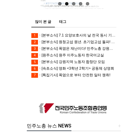
많이 본 글
태그
[본부소식] 7.1 요양보호사의 날 전국 동시 기자회견
1
[본부소식] 원청교섭 원년. 초기업교섭 돌파! 모든 노동자의 노동기본권 쟁취! 민주노총 7.15 총파업대회
2
[본부소식] 폭염은 재난이다! 민주노총 강원지역본부 폭염감시단 선포 기자회견
3
[원주소식] 원주 이주노동자 한국어교실
4
[본부소식] 강원지역 노동자 합창단 모임
5
[속초소식] 영화 <3학년 2학기> 공동체 상영회
6
[특집기사] 폭염으로 부터 안전한 일터 쟁취!
7
민주노총 뉴스 NEWS
+