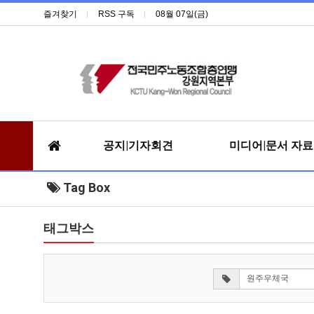
즐겨찾기
RSS 구독
08월 07일(금)
공지|기자회견
미디어|문서 자
Tag Box
태그박스