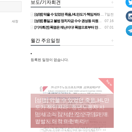
보도/기자회견
+
[성명] 막을 수 있었던 죽음, HL만도가 책임져라 : 청년노동자 사망사고의 철저한 진상규명과 재발방지 대책 마련하라
7일전
[성명] 통일교 불법 정치자금 수수 권성동 의원직 상실, 사필귀정이다
07.16
새창
[기자회견] 폭염은 재난이다! 폭염으로부터 안전한 일터를 위한 민주노총 강원지역본부 폭염감시단 선포 기자회견
07.01
월간 주요일정
+
등록된 일정이 없습니다.
New
[성명] 막을 수 있었던 죽음, HL만
도가 책임져라 : 청년노동자 사
[조합원☆인터뷰] 서비스연맹 전
망사고의 철저한 진상규명과 재
[산별소식] 건설산업연맹 플랜트
[강릉,속초,원주,춘천] 폭염감시
국학교비정규직노동조합 강원
[본부소식] 강원지역 노동자 합
발방지 대책 마련하라
건설노조 강원충북지부
단 사업 이모저모
지부 김유미 춘천지회장
창단 모임