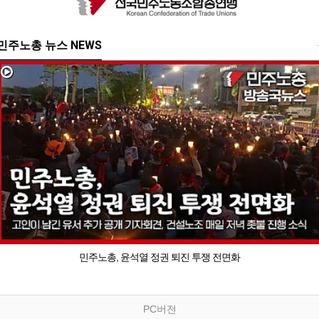
민주노총 뉴스 NEWS
민주노총, 윤석열 정권 퇴진 투쟁 전면화
PC버전