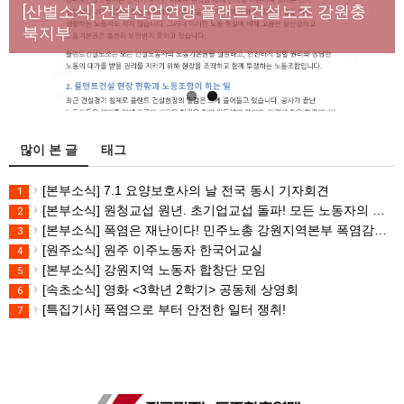
년노동자 사망사고의 철저한 진상규명과 재발방지
[산별소식] 건설산업연맹 플랜트건설노조 강원충
대책 마련하라
북지부
많이 본 글
태그
[본부소식] 7.1 요양보호사의 날 전국 동시 기자회견
1
[본부소식] 원청교섭 원년. 초기업교섭 돌파! 모든 노동자의 노동기본권 쟁취! 민주노총 7.15 총파업대회
2
[본부소식] 폭염은 재난이다! 민주노총 강원지역본부 폭염감시단 선포 기자회견
3
[원주소식] 원주 이주노동자 한국어교실
4
[본부소식] 강원지역 노동자 합창단 모임
5
[속초소식] 영화 <3학년 2학기> 공동체 상영회
6
[특집기사] 폭염으로 부터 안전한 일터 쟁취!
7