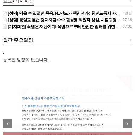
보도/기자회견
+
[성명] 막을 수 있었던 죽음, HL만도가 책임져라 : 청년노동자 사망사고의 철저한 진상규명과 재발방지 대책 마련하라
7일전
[성명] 통일교 불법 정치자금 수수 권성동 의원직 상실, 사필귀정이다
07.16
[기자회견] 폭염은 재난이다! 폭염으로부터 안전한 일터를 위한 민주노총 강원지역본부 폭염감시단 선포 기자회견
07.01
월간 주요일정
+
등록된 일정이 없습니다.
New
[성명] 막을 수 있었던 죽음, HL만도가 책임져라 : 청
Previous
Next