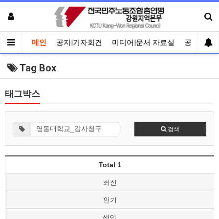
메인
공지|기자회견
미디어|문서 자료실
공유게시
Tag Box
태그박스
검색
Total 1
최신
인기
색인