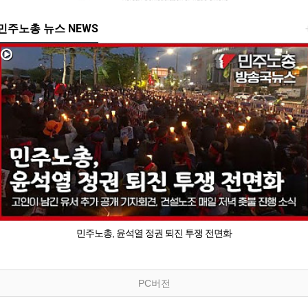
민주노총 뉴스 NEWS
민주노총, 윤석열 정권 퇴진 투쟁 전면화
PC버전