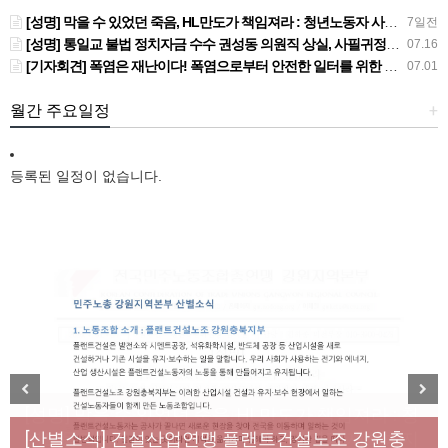
[성명] 막을 수 있었던 죽음, HL만도가 책임져라 : 청년노동자 사망사고의 철저한 진상규명과 재발방지 대책 마련하라
7일전
[성명] 통일교 불법 정치자금 수수 권성동 의원직 상실, 사필귀정이다
07.16
[기자회견] 폭염은 재난이다! 폭염으로부터 안전한 일터를 위한 민주노총 강원지역본부 폭염감시단 선포 기자회견
07.01
월간 주요일정
+
등록된 일정이 없습니다.
[성명] 막을 수 있었던 죽음, HL만도가 책임져라 : 청
Previous
Next
년노동자 사망사고의 철저한 진상규명과 재발방지
[산별소식] 건설산업연맹 플랜트건설노조 강원충