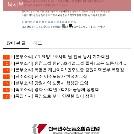
대책 마련하라
북지부
많이 본 글
태그
[본부소식] 7.1 요양보호사의 날 전국 동시 기자회견
1
[본부소식] 원청교섭 원년. 초기업교섭 돌파! 모든 노동자의 노동기본권 쟁취! 민주노총 7.15 총파업대회
2
[본부소식] 폭염은 재난이다! 민주노총 강원지역본부 폭염감시단 선포 기자회견
3
[원주소식] 원주 이주노동자 한국어교실
4
[본부소식] 강원지역 노동자 합창단 모임
5
[속초소식] 영화 <3학년 2학기> 공동체 상영회
6
[특집기사] 폭염으로 부터 안전한 일터 쟁취!
7