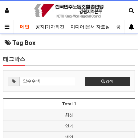
메인
공지|기자회견
미디어|문서 자료실
공유게시
Tag Box
태그박스
검색
Total 1
최신
인기
색인