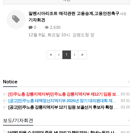
알펜시아리조트 매각관련 고용승계,고용안전촉구
새창
기자회견
0
2,530
12월 8일, 화요일 10시. 강원도청 앞
1
Notice
+
[민주노총 강릉지역지부]민주노총 강릉지역지부 제12기 임원 보궐선거결과 공고
03.31
[공고]민주노총 태백정선지역지부 2026년 정기 대의원대회 재소집 건
03.31
[공고]민주노총 강릉지역지부 12기 임원 보궐선거 후보자 확정 공고
03.25
보도/기자회견
+
[성명] 막을 수 있었던 죽음, HL만도가 책임져라 : 청년노동자 사망사고의 철저한 진상규명과 재발방지 대책 마련하라
8일전