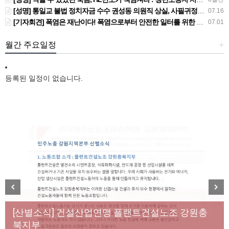
[성명] 통일교 불법 정치자금 수수 권성동 의원직 상실, 사필귀정이다
07.16
[기자회견] 폭염은 재난이다! 폭염으로부터 안전한 일터를 위한 민주노총 강원지역본부 폭염감시단 선포 기자회견
07.01
월간 주요일정
+
등록된 일정이 없습니다.
[성명] 막을 수 있었던 죽음, HL만도가 책임져라 : 청
Previous
Next
년노동자 사망사고의 철저한 진상규명과 재발방지
[산별소식] 건설산업연맹 플랜트건설노조 강원충
대책 마련하라
북지부