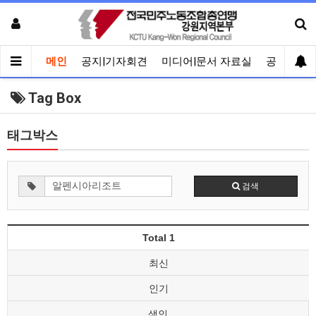
메인
공지|기자회견
미디어|문서 자료실
공유게시
Tag Box
태그박스
검색
Total 1
최신
인기
색인