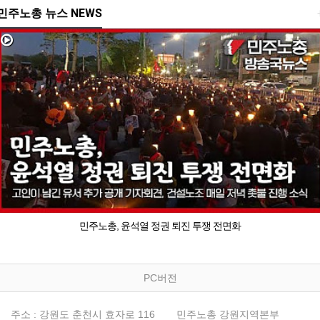
민주노총 뉴스 NEWS
민주노총, 윤석열 정권 퇴진 투쟁 전면화
PC버전
주소 : 강원도 춘천시 효자로 116
민주노총 강원지역본부