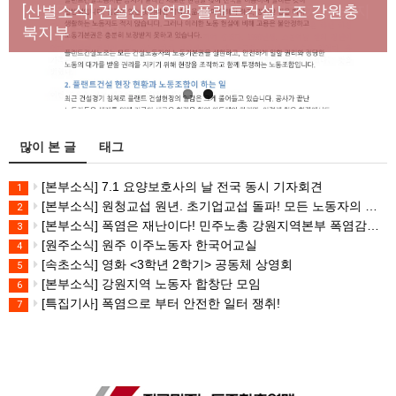
년노동자 사망사고의 철저한 진상규명과 재발방지
[산별소식] 건설산업연맹 플랜트건설노조 강원충
대책 마련하라
북지부
많이 본 글
태그
[본부소식] 7.1 요양보호사의 날 전국 동시 기자회견
1
[본부소식] 원청교섭 원년. 초기업교섭 돌파! 모든 노동자의 노동기본권 쟁취! 민주노총 7.15 총파업대회
2
[본부소식] 폭염은 재난이다! 민주노총 강원지역본부 폭염감시단 선포 기자회견
3
[원주소식] 원주 이주노동자 한국어교실
4
[속초소식] 영화 <3학년 2학기> 공동체 상영회
5
[본부소식] 강원지역 노동자 합창단 모임
6
[특집기사] 폭염으로 부터 안전한 일터 쟁취!
7