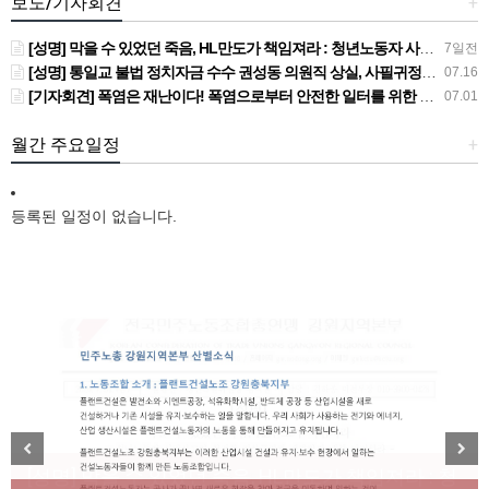
보도/기자회견
+
[성명] 막을 수 있었던 죽음, HL만도가 책임져라 : 청년노동자 사망사고의 철저한 진상규명과 재발방지 대책 마련하라
7일전
[성명] 통일교 불법 정치자금 수수 권성동 의원직 상실, 사필귀정이다
07.16
[기자회견] 폭염은 재난이다! 폭염으로부터 안전한 일터를 위한 민주노총 강원지역본부 폭염감시단 선포 기자회견
07.01
월간 주요일정
+
등록된 일정이 없습니다.
[성명] 막을 수 있었던 죽음, HL만도가 책임져라 : 청
Previous
Next