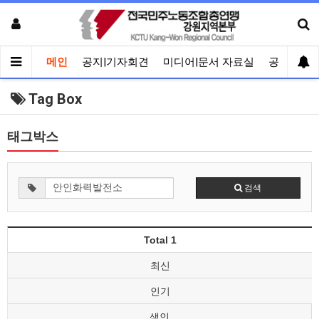
메인
공지|기자회견
미디어|문서 자료실
공유게시
Tag Box
태그박스
검색
Total 1
최신
인기
색인