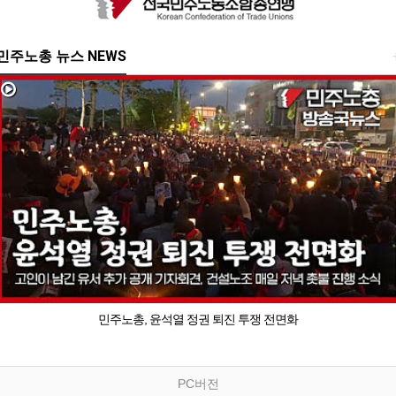
민주노총 뉴스 NEWS
민주노총, 윤석열 정권 퇴진 투쟁 전면화
PC버전