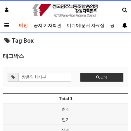
메인
공지|기자회견
미디어|문서 자료실
공유게시
Tag Box
태그박스
검색
Total 1
최신
인기
색인