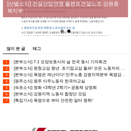
년노동자 사망사고의 철저한 진상규명과 재발방지
[산별소식] 건설산업연맹 플랜트건설노조 강원충
대책 마련하라
북지부
많이 본 글
태그
[본부소식] 7.1 요양보호사의 날 전국 동시 기자회견
1
[본부소식] 원청교섭 원년. 초기업교섭 돌파! 모든 노동자의 노동기본권 쟁취! 민주노총 7.15 총파업대회
2
[본부소식] 폭염은 재난이다! 민주노총 강원지역본부 폭염감시단 선포 기자회견
3
[원주소식] 원주 이주노동자 한국어교실
4
[속초소식] 영화 <3학년 2학기> 공동체 상영회
5
[본부소식] 강원지역 노동자 합창단 모임
6
[특집기사] 폭염으로 부터 안전한 일터 쟁취!
7