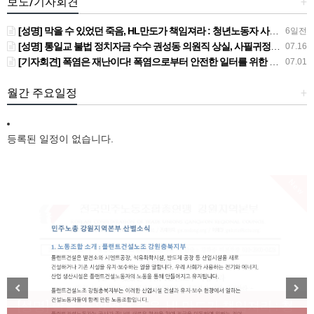
보도/기자회견
+
[성명] 막을 수 있었던 죽음, HL만도가 책임져라 : 청년노동자 사망사고의 철저한 진상규명과 재발방지 대책 마련하라
6일전
[성명] 통일교 불법 정치자금 수수 권성동 의원직 상실, 사필귀정이다
07.16
[기자회견] 폭염은 재난이다! 폭염으로부터 안전한 일터를 위한 민주노총 강원지역본부 폭염감시단 선포 기자회견
07.01
월간 주요일정
+
등록된 일정이 없습니다.
New
[성명] 막을 수 있었던 죽음, HL만도가 책임져라 : 청
Previous
Next