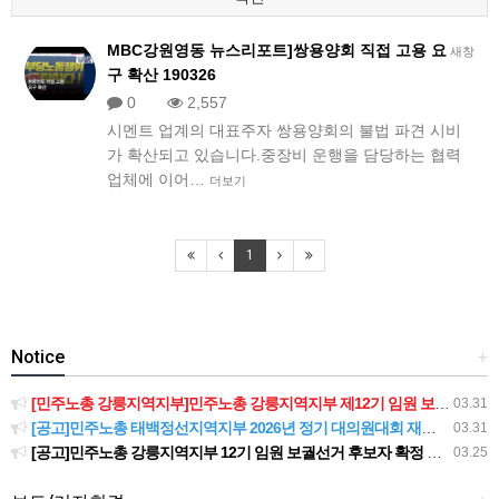
MBC강원영동 뉴스리포트]쌍용양회 직접 고용 요
새창
구 확산 190326
0
2,557
시멘트 업계의 대표주자 쌍용양회의 불법 파견 시비
가 확산되고 있습니다.중장비 운행을 담당하는 협력
업체에 이어…
더보기
1
Notice
+
[민주노총 강릉지역지부]민주노총 강릉지역지부 제12기 임원 보궐선거결과 공고
03.31
[공고]민주노총 태백정선지역지부 2026년 정기 대의원대회 재소집 건
03.31
[공고]민주노총 강릉지역지부 12기 임원 보궐선거 후보자 확정 공고
03.25