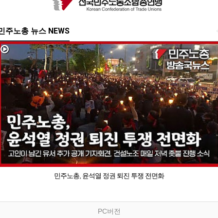
민주노총 뉴스 NEWS
민주노총, 윤석열 정권 퇴진 투쟁 전면화
PC버전