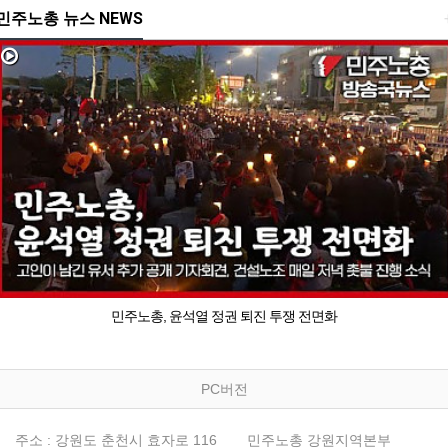
민주노총 뉴스 NEWS
민주노총, 윤석열 정권 퇴진 투쟁 전면화
PC버전
주소 : 강원도 춘천시 효자로 116
민주노총 강원지역본부