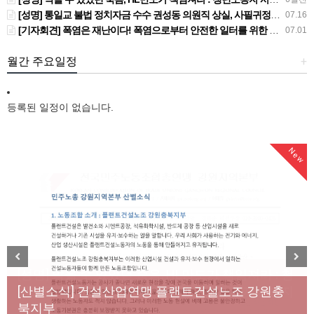
[성명] 통일교 불법 정치자금 수수 권성동 의원직 상실, 사필귀정이다
07.16
[기자회견] 폭염은 재난이다! 폭염으로부터 안전한 일터를 위한 민주노총 강원지역본부 폭염감시단 선포 기자회견
07.01
월간 주요일정
+
등록된 일정이 없습니다.
New
New
[성명] 막을 수 있었던 죽음, HL만도가 책임져라 : 청
Previous
Next
년노동자 사망사고의 철저한 진상규명과 재발방지
[산별소식] 건설산업연맹 플랜트건설노조 강원충
대책 마련하라
북지부