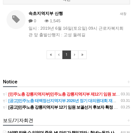
속초지역지부 산행
새창
0
1,545
일시 : 2019년 6월 16일(토요일) 09시 근로자복지회
관 앞 출발산행지 : 고성 둘레길
1
Notice
+
[민주노총 강릉지역지부]민주노총 강릉지역지부 제12기 임원 보궐선거결과 공고
03.31
[공고]민주노총 태백정선지역지부 2026년 정기 대의원대회 재소집 건
03.31
[공고]민주노총 강릉지역지부 12기 임원 보궐선거 후보자 확정 공고
03.25
보도/기자회견
+
[성명] 막을 수 있었던 죽음, HL만도가 책임져라 : 청년노동자 사망사고의 철저한 진상규명과 재발방지 대책 마련하라
6일전