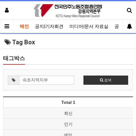
메인
공지|기자회견
미디어|문서 자료실
공유게시
Tag Box
태그박스
검색
Total 1
최신
인기
색인