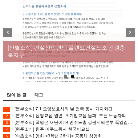
[성명] 막을 수 있었던 죽음, HL만도가 책임져라 : 청
Previous
Next
년노동자 사망사고의 철저한 진상규명과 재발방지
[산별소식] 건설산업연맹 플랜트건설노조 강원충
대책 마련하라
북지부
많이 본 글
태그
[본부소식] 7.1 요양보호사의 날 전국 동시 기자회견
1
[본부소식] 원청교섭 원년. 초기업교섭 돌파! 모든 노동자의 노동기본권 쟁취! 민주노총 7.15 총파업대회
2
[본부소식] 폭염은 재난이다! 민주노총 강원지역본부 폭염감시단 선포 기자회견
3
[원주소식] 원주 이주노동자 한국어교실
4
[속초소식] 영화 <3학년 2학기> 공동체 상영회
5