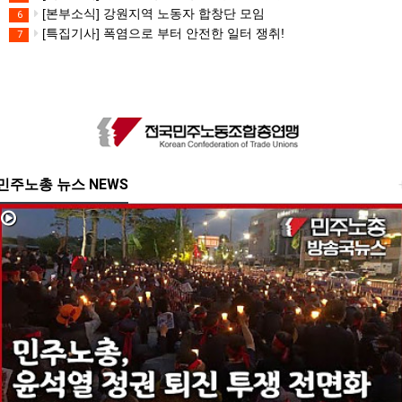
[본부소식] 강원지역 노동자 합창단 모임
6
[특집기사] 폭염으로 부터 안전한 일터 쟁취!
7
민주노총 뉴스 NEWS