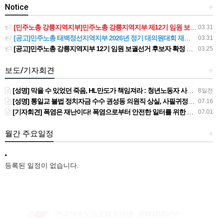
Notice
+
[민주노총 강릉지역지부]민주노총 강릉지역지부 제12기 임원 보궐선거결과 공고
03.31
[공고]민주노총 태백정선지역지부 2026년 정기 대의원대회 재소집 건
03.31
[공고]민주노총 강릉지역지부 12기 임원 보궐선거 후보자 확정 공고
03.25
보도/기자회견
+
[성명] 막을 수 있었던 죽음, HL만도가 책임져라 : 청년노동자 사망사고의 철저한 진상규명과 재발방지 대책 마련하라
8일전
[성명] 통일교 불법 정치자금 수수 권성동 의원직 상실, 사필귀정이다
07.16
[기자회견] 폭염은 재난이다! 폭염으로부터 안전한 일터를 위한 민주노총 강원지역본부 폭염감시단 선포 기자회견
07.01
월간 주요일정
+
등록된 일정이 없습니다.