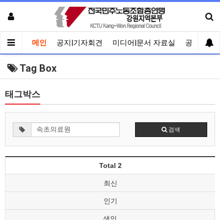
메인
공지|기자회견
미디어|문서 자료실
공유게시
Tag Box
태그박스
검색
Total 2
최신
인기
색인