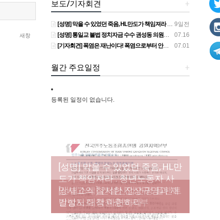
보도/기자회견
+
[성명] 막을 수 있었던 죽음, HL만도가 책임져라 : 청년노동자 사망사고의 철저한 진상규명과 재발방지 대책 마련하라
9일전
[성명] 통일교 불법 정치자금 수수 권성동 의원직 상실, 사필귀정이다
07.16
새창
[기자회견] 폭염은 재난이다! 폭염으로부터 안전한 일터를 위한 민주노총 강원지역본부 폭염감시단 선포 기자회견
07.01
월간 주요일정
+
등록된 일정이 없습니다.
[성명] 막을 수 있었던 죽음, HL만
도가 책임져라 : 청년노동자 사
[조합원☆인터뷰] 서비스연맹 전
망사고의 철저한 진상규명과 재
[산별소식] 건설산업연맹 플랜트
[강릉,속초,원주,춘천] 폭염감시
국학교비정규직노동조합 강원
[본부소식] 강원지역 노동자 합
발방지 대책 마련하라
건설노조 강원충북지부
단 사업 이모저모
지부 김유미 춘천지회장
창단 모임