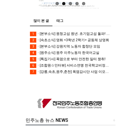
많이 본 글
태그
[본부소식] 원청교섭 원년. 초기업교섭 돌파! 모든 노동자의 노동기본권 쟁취! 민주노총 7.15 총파업대회
1
[속초소식] 영화 <3학년 2학기> 공동체 상영회
2
[본부소식] 강원지역 노동자 합창단 모임
3
[원주소식] 원주 이주노동자 한국어교실
4
[특집기사] 폭염으로 부터 안전한 일터 쟁취!
5
[조합원☆인터뷰] 서비스연맹 전국학교비정규직노동조합 강원지부 김유미 춘천지회장
6
[강릉,속초,원주,춘천] 폭염감시단 사업 이모저모
7
민주노총 뉴스 NEWS
+