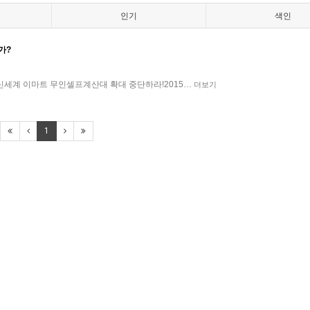
인기
색인
가?
 신세계 이마트 무인셀프계산대 확대 중단하라!2015…
더보기
1