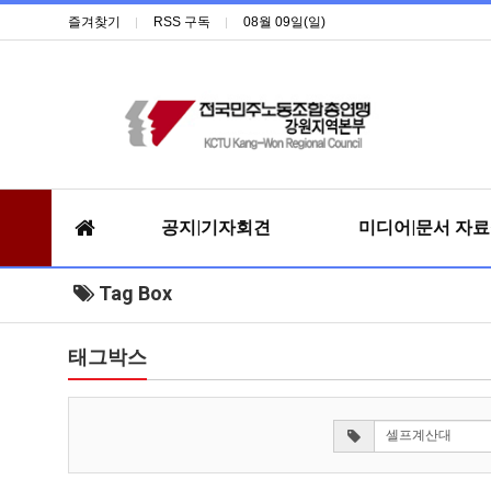
즐겨찾기
RSS 구독
08월 09일(일)
공지|기자회견
미디어|문서 자
Tag Box
태그박스