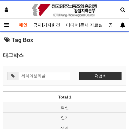
메인
공지|기자회견
미디어|문서 자료실
공유게시
Tag Box
태그박스
검색
Total 1
최신
인기
색인