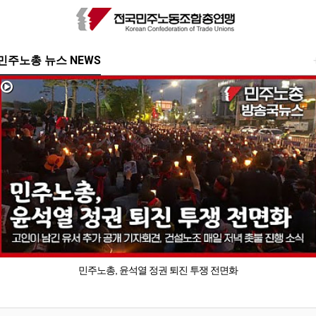
민주노총 뉴스 NEWS
민주노총, 윤석열 정권 퇴진 투쟁 전면화