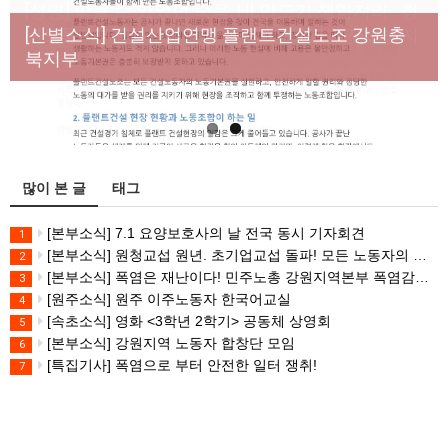
[성명] 막을 수 있었던 죽음, HL만도가 책임져라 : 청
Previous
Next
년노동자 사망사고의 철저한 진상규명과 재발방지
[산별소식] 건설산업연맹 플랜트건설노조 강원충
대책 마련하라
북지부
많이 본 글
태그
[본부소식] 7.1 요양보호사의 날 전국 동시 기자회견
1
[본부소식] 원청교섭 원년. 초기업교섭 돌파! 모든 노동자의 노동기본권 쟁취! 민주노총 7.15 총파업대회
2
[본부소식] 폭염은 재난이다! 민주노총 강원지역본부 폭염감시단 선포 기자회견
3
[원주소식] 원주 이주노동자 한국어교실
4
[속초소식] 영화 <3학년 2학기> 공동체 상영회
5
[본부소식] 강원지역 노동자 합창단 모임
6
[특집기사] 폭염으로 부터 안전한 일터 쟁취!
7