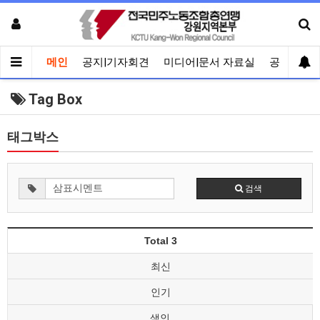
메인
공지|기자회견
미디어|문서 자료실
공유게시
Tag Box
태그박스
검색
Total 3
최신
인기
색인