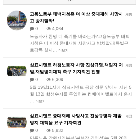
고용노동부 태백지청은 더 이상 중대재해 사망사
새창
고 방치말라!
0
4,064
노동자가 한명 더 죽기를 바라는가?고용노동부 태백
지청은 더 이상 중대재해 사망사고 방치말라!특별근
로감독 실시…
더보기
삼표시멘트 하청노동자 사망 진상규명,책임자 처
새창
벌,재발방지대책 촉구 기자회견 진행
0
6,309
5월 19일11시에 삼표시멘트 공장 정문 앞에서 지난 5
월 13일 합성수지를 투입하는 컨베이어벨트에서 혼자
…
더보기
삼표시멘트 중대재해 사망사고 진상규명과 재발
새창
방지 대책을 요구 기자회견
0
5,832
민주노총 강원지역본부(본부장 김영섭)는 5월 20일