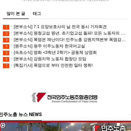
많이 본 글
태그
[본부소식] 7.1 요양보호사의 날 전국 동시 기자회견
1
[본부소식] 원청교섭 원년. 초기업교섭 돌파! 모든 노동자의 노동기본권 쟁취! 민주노총 7.15 총파업대회
2
[본부소식] 폭염은 재난이다! 민주노총 강원지역본부 폭염감시단 선포 기자회견
3
[원주소식] 원주 이주노동자 한국어교실
4
[속초소식] 영화 <3학년 2학기> 공동체 상영회
5
[본부소식] 강원지역 노동자 합창단 모임
6
[특집기사] 폭염으로 부터 안전한 일터 쟁취!
7
민주노총 뉴스 NEWS