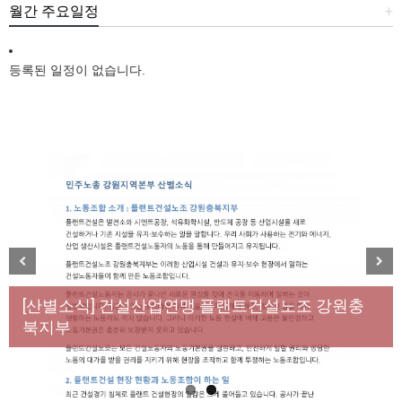
월간 주요일정
+
등록된 일정이 없습니다.
[성명] 막을 수 있었던 죽음, HL만도가 책임져라 : 청
Previous
Next
년노동자 사망사고의 철저한 진상규명과 재발방지
[산별소식] 건설산업연맹 플랜트건설노조 강원충
대책 마련하라
북지부