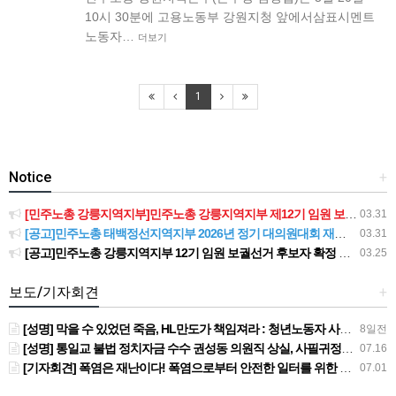
10시 30분에 고용노동부 강원지청 앞에서삼표시멘트
노동자…
더보기
1
Notice
+
[민주노총 강릉지역지부]민주노총 강릉지역지부 제12기 임원 보궐선거결과 공고
03.31
[공고]민주노총 태백정선지역지부 2026년 정기 대의원대회 재소집 건
03.31
[공고]민주노총 강릉지역지부 12기 임원 보궐선거 후보자 확정 공고
03.25
보도/기자회견
+
[성명] 막을 수 있었던 죽음, HL만도가 책임져라 : 청년노동자 사망사고의 철저한 진상규명과 재발방지 대책 마련하라
8일전
[성명] 통일교 불법 정치자금 수수 권성동 의원직 상실, 사필귀정이다
07.16
[기자회견] 폭염은 재난이다! 폭염으로부터 안전한 일터를 위한 민주노총 강원지역본부 폭염감시단 선포 기자회견
07.01