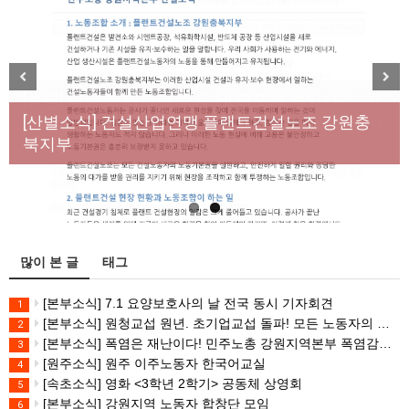
[성명] 막을 수 있었던 죽음, HL만도가 책임져라 : 청
Previous
Next
년노동자 사망사고의 철저한 진상규명과 재발방지
[산별소식] 건설산업연맹 플랜트건설노조 강원충
대책 마련하라
북지부
많이 본 글
태그
[본부소식] 7.1 요양보호사의 날 전국 동시 기자회견
1
[본부소식] 원청교섭 원년. 초기업교섭 돌파! 모든 노동자의 노동기본권 쟁취! 민주노총 7.15 총파업대회
2
[본부소식] 폭염은 재난이다! 민주노총 강원지역본부 폭염감시단 선포 기자회견
3
[원주소식] 원주 이주노동자 한국어교실
4
[속초소식] 영화 <3학년 2학기> 공동체 상영회
5
[본부소식] 강원지역 노동자 합창단 모임
6