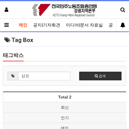
메인
공지|기자회견
미디어|문서 자료실
공유게시
Tag Box
태그박스
검색
Total 2
최신
인기
색인