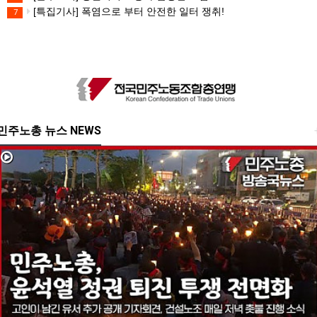
[특집기사] 폭염으로 부터 안전한 일터 쟁취!
7
민주노총 뉴스 NEWS