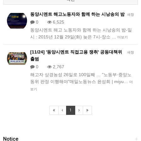
동양시멘트 해고노동자와 함께 하는 시낭송의 밤
새창
0
6,525
동양시멘트 해고 노동자와 함께 하는 시낭송의 밤​-일
시 : 2015년 12월 29일(화) 늦은 7시​-장소 …
더보기
[11/24] '동양시멘트 직접고용 쟁취' 공동대책위
새창
출범
0
2,767
​​해고자 상경농성 26일로 100일째 … "노동부·중앙노
동위 판정 이행해야"매일노동뉴스 윤성희 | miyu…
더
보기
1
Notice
+