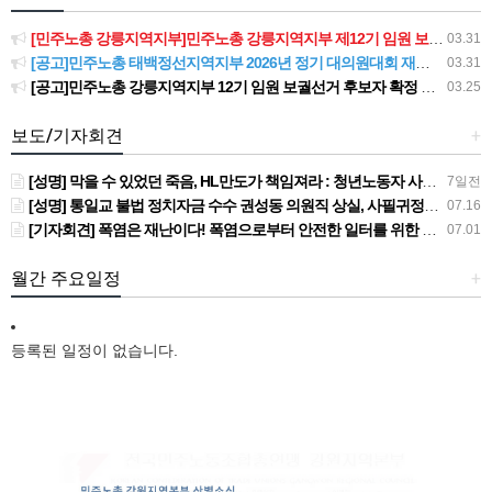
[민주노총 강릉지역지부]민주노총 강릉지역지부 제12기 임원 보궐선거결과 공고
03.31
[공고]민주노총 태백정선지역지부 2026년 정기 대의원대회 재소집 건
03.31
[공고]민주노총 강릉지역지부 12기 임원 보궐선거 후보자 확정 공고
03.25
보도/기자회견
+
[성명] 막을 수 있었던 죽음, HL만도가 책임져라 : 청년노동자 사망사고의 철저한 진상규명과 재발방지 대책 마련하라
7일전
[성명] 통일교 불법 정치자금 수수 권성동 의원직 상실, 사필귀정이다
07.16
[기자회견] 폭염은 재난이다! 폭염으로부터 안전한 일터를 위한 민주노총 강원지역본부 폭염감시단 선포 기자회견
07.01
월간 주요일정
+
등록된 일정이 없습니다.