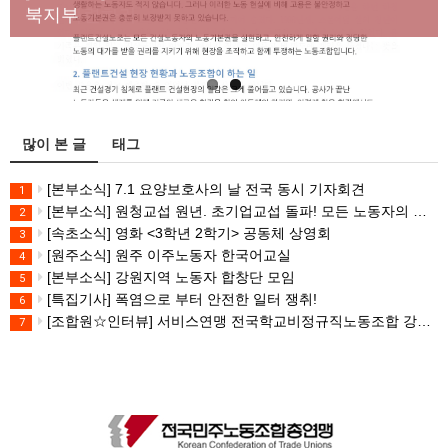
대책 마련하라
북지부
많이 본 글
태그
[본부소식] 7.1 요양보호사의 날 전국 동시 기자회견
1
[본부소식] 원청교섭 원년. 초기업교섭 돌파! 모든 노동자의 노동기본권 쟁취! 민주노총 7.15 총파업대회
2
[속초소식] 영화 <3학년 2학기> 공동체 상영회
3
[원주소식] 원주 이주노동자 한국어교실
4
[본부소식] 강원지역 노동자 합창단 모임
5
[특집기사] 폭염으로 부터 안전한 일터 쟁취!
6
[조합원☆인터뷰] 서비스연맹 전국학교비정규직노동조합 강원지부 김유미 춘천지회장
7