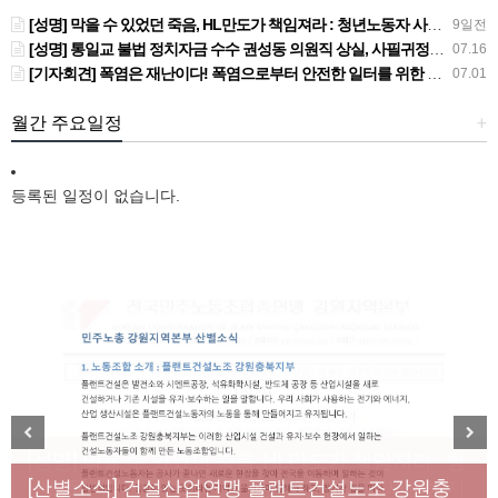
[성명] 막을 수 있었던 죽음, HL만도가 책임져라 : 청년노동자 사망사고의 철저한 진상규명과 재발방지 대책 마련하라
9일전
[성명] 통일교 불법 정치자금 수수 권성동 의원직 상실, 사필귀정이다
07.16
[기자회견] 폭염은 재난이다! 폭염으로부터 안전한 일터를 위한 민주노총 강원지역본부 폭염감시단 선포 기자회견
07.01
월간 주요일정
+
등록된 일정이 없습니다.
[성명] 막을 수 있었던 죽음, HL만도가 책임져라 : 청
Previous
Next
년노동자 사망사고의 철저한 진상규명과 재발방지
[산별소식] 건설산업연맹 플랜트건설노조 강원충