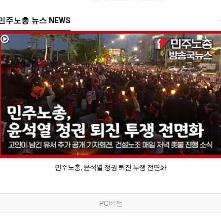
민주노총 뉴스 NEWS
민주노총, 윤석열 정권 퇴진 투쟁 전면화
PC버전