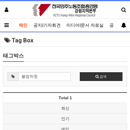
메인
공지|기자회견
미디어|문서 자료실
공유게시
Tag Box
태그박스
검색
Total 1
최신
인기
색인