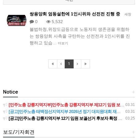
쌍용양회 엄동설한에 1인시위와 선전전 진행 중
새창
0
5,532
불법하청,위장도급등으로 노동자의 생존권을 위협하
는 쌍용양회 사측을 규탄하는 선전전과 1인시위를 진
행하고 있습…
더보기
1
Notice
+
[민주노총 강릉지역지부]민주노총 강릉지역지부 제12기 임원 보궐선거결과 공고
03.31
[공고]민주노총 태백정선지역지부 2026년 정기 대의원대회 재소집 건
03.31
[공고]민주노총 강릉지역지부 12기 임원 보궐선거 후보자 확정 공고
03.25
보도/기자회견
+