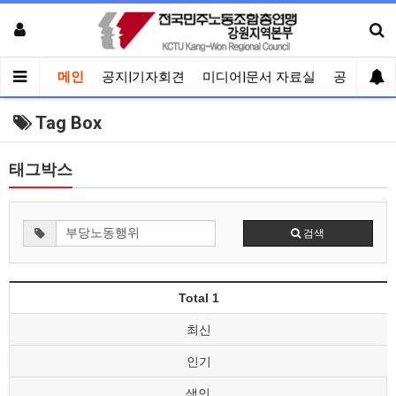
메인
공지|기자회견
미디어|문서 자료실
공유게시
Tag Box
태그박스
검색
Total 1
최신
인기
색인