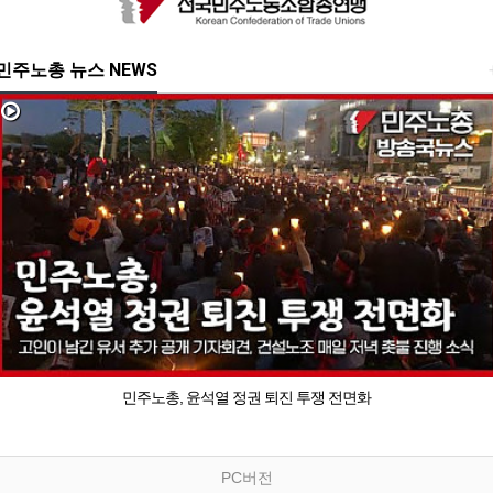
민주노총 뉴스 NEWS
민주노총, 윤석열 정권 퇴진 투쟁 전면화
PC버전