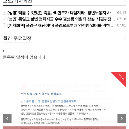
보도/기자회견
+
[성명] 막을 수 있었던 죽음, HL만도가 책임져라 : 청년노동자 사망사고의 철저한 진상규명과 재발방지 대책 마련하라
6일전
[성명] 통일교 불법 정치자금 수수 권성동 의원직 상실, 사필귀정이다
07.16
[기자회견] 폭염은 재난이다! 폭염으로부터 안전한 일터를 위한 민주노총 강원지역본부 폭염감시단 선포 기자회견
07.01
월간 주요일정
+
등록된 일정이 없습니다.
New
New
[성명] 막을 수 있었던 죽음, HL만도가 책임져라 : 청
Previous
Next