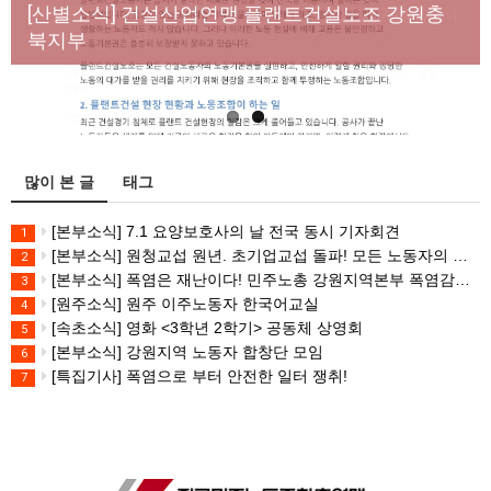
년노동자 사망사고의 철저한 진상규명과 재발방지
[산별소식] 건설산업연맹 플랜트건설노조 강원충
대책 마련하라
북지부
많이 본 글
태그
[본부소식] 7.1 요양보호사의 날 전국 동시 기자회견
1
[본부소식] 원청교섭 원년. 초기업교섭 돌파! 모든 노동자의 노동기본권 쟁취! 민주노총 7.15 총파업대회
2
[본부소식] 폭염은 재난이다! 민주노총 강원지역본부 폭염감시단 선포 기자회견
3
[원주소식] 원주 이주노동자 한국어교실
4
[속초소식] 영화 <3학년 2학기> 공동체 상영회
5
[본부소식] 강원지역 노동자 합창단 모임
6
[특집기사] 폭염으로 부터 안전한 일터 쟁취!
7