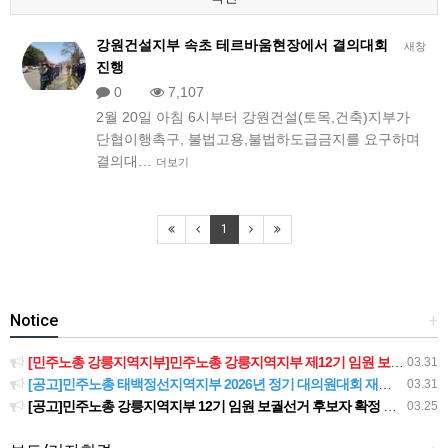
강원건설지부 속초 테르바움현장에서 결의대회
새창
진행
0
7,107
2월 20일 아침 6시부터 강원건설(토목,건축)지부가
단협이행촉구, 불법고용,불법하도급금지를 요구하며
결의대…
더보기
1
Notice
+
[민주노총 강릉지역지부]민주노총 강릉지역지부 제12기 임원 보궐선거결과 공고
03.31
[공고]민주노총 태백정선지역지부 2026년 정기 대의원대회 재소집 건
03.31
[공고]민주노총 강릉지역지부 12기 임원 보궐선거 후보자 확정 공고
03.25