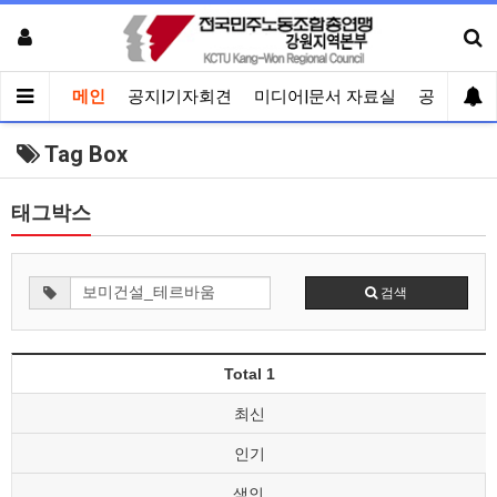
메인
공지|기자회견
미디어|문서 자료실
공유게시
Tag Box
태그박스
검색
Total 1
최신
인기
색인