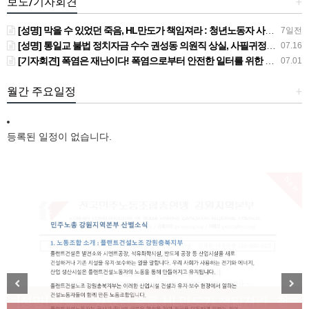
보도/기자회견
+
[성명] 막을 수 있었던 죽음, HL만도가 책임져라 : 청년노동자 사망사고의 철저한 진상규명과 재발방지 대책 마련하라
7일전
[성명] 통일교 불법 정치자금 수수 권성동 의원직 상실, 사필귀정이다
07.16
[기자회견] 폭염은 재난이다! 폭염으로부터 안전한 일터를 위한 민주노총 강원지역본부 폭염감시단 선포 기자회견
07.01
월간 주요일정
+
등록된 일정이 없습니다.
New
[성명] 막을 수 있었던 죽음, HL만도가 책임져라 : 청
Previous
Next