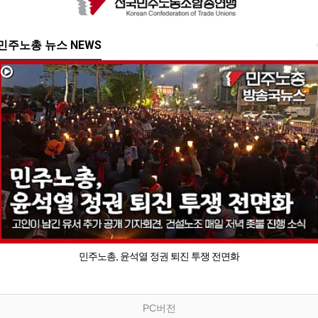
민주노총 뉴스 NEWS
민주노총, 윤석열 정권 퇴진 투쟁 전면화
PC버전