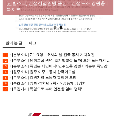
년노동자 사망사고의 철저한 진상규명과 재발방지
[산별소식] 건설산업연맹 플랜트건설노조 강원충
대책 마련하라
북지부
많이 본 글
태그
[본부소식] 7.1 요양보호사의 날 전국 동시 기자회견
1
[본부소식] 원청교섭 원년. 초기업교섭 돌파! 모든 노동자의 노동기본권 쟁취! 민주노총 7.15 총파업대회
2
[본부소식] 폭염은 재난이다! 민주노총 강원지역본부 폭염감시단 선포 기자회견
3
[원주소식] 원주 이주노동자 한국어교실
4
[본부소식] 강원지역 노동자 합창단 모임
5
[속초소식] 영화 <3학년 2학기> 공동체 상영회
6
[특집기사] 폭염으로 부터 안전한 일터 쟁취!
7