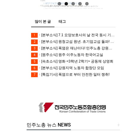
많이 본 글
태그
[본부소식] 7.1 요양보호사의 날 전국 동시 기자회견
1
[본부소식] 원청교섭 원년. 초기업교섭 돌파! 모든 노동자의 노동기본권 쟁취! 민주노총 7.15 총파업대회
2
[본부소식] 폭염은 재난이다! 민주노총 강원지역본부 폭염감시단 선포 기자회견
3
[원주소식] 원주 이주노동자 한국어교실
4
[속초소식] 영화 <3학년 2학기> 공동체 상영회
5
[본부소식] 강원지역 노동자 합창단 모임
6
[특집기사] 폭염으로 부터 안전한 일터 쟁취!
7
민주노총 뉴스 NEWS
+