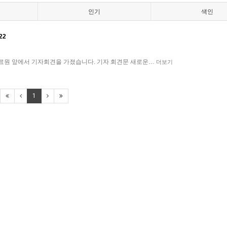
인기
색인
22
료원 앞에서 기자회견을 가졌습니다. 기자 회견문 새로운…
더보기
1