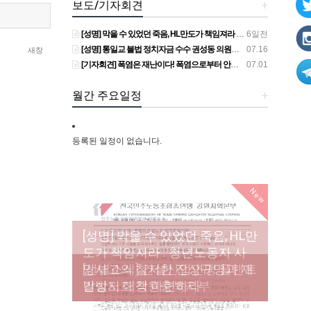
보도/기자회견
+
[성명] 막을 수 있었던 죽음, HL만도가 책임져라 : 청년노동자 사망사고의 철저한 진상규명과 재발방지 대책 마련하라
6일전
[성명] 통일교 불법 정치자금 수수 권성동 의원직 상실, 사필귀정이다
07.16
새창
[기자회견] 폭염은 재난이다! 폭염으로부터 안전한 일터를 위한 민주노총 강원지역본부 폭염감시단 선포 기자회견
07.01
월간 주요일정
+
등록된 일정이 없습니다.
New
[성명] 막을 수 있었던 죽음, HL만
도가 책임져라 : 청년노동자 사
[조합원☆인터뷰] 서비스연맹 전
망사고의 철저한 진상규명과 재
[산별소식] 건설산업연맹 플랜트
[강릉,속초,원주,춘천] 폭염감시
국학교비정규직노동조합 강원
[본부소식] 강원지역 노동자 합
발방지 대책 마련하라
건설노조 강원충북지부
단 사업 이모저모
지부 김유미 춘천지회장
창단 모임