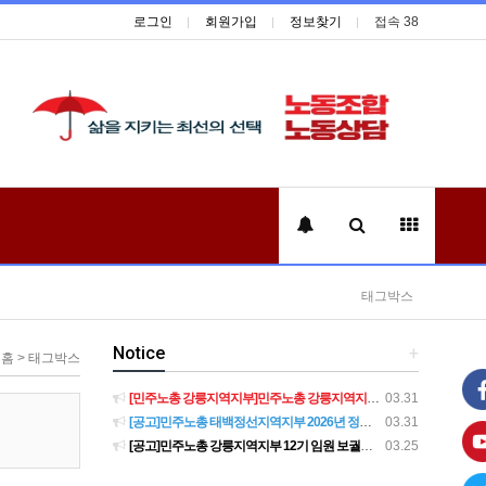
로그인
회원가입
정보찾기
접속 38
태그박스
Notice
+
홈 > 태그박스
[민주노총 강릉지역지부]민주노총 강릉지역지부 제12기 임원 보궐선거결과 공고
03.31
[공고]민주노총 태백정선지역지부 2026년 정기 대의원대회 재소집 건
03.31
[공고]민주노총 강릉지역지부 12기 임원 보궐선거 후보자 확정 공고
03.25