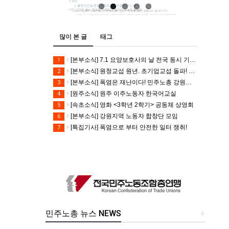
많이 본 글
태그
[본부소식] 7.1 요양보호사의 날 전국 동시 기자회견
1
[본부소식] 원청교섭 원년. 초기업교섭 돌파! 모든 노동자의 노동기본권 쟁취! 민주노총 7.15 총파업대회
2
[본부소식] 폭염은 재난이다! 민주노총 강원지역본부 폭염감시단 선포 기자회견
3
[원주소식] 원주 이주노동자 한국어교실
4
[속초소식] 영화 <3학년 2학기> 공동체 상영회
5
[본부소식] 강원지역 노동자 합창단 모임
6
[특집기사] 폭염으로 부터 안전한 일터 쟁취!
7
민주노총 뉴스 NEWS
+