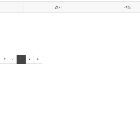
인기
색인
1