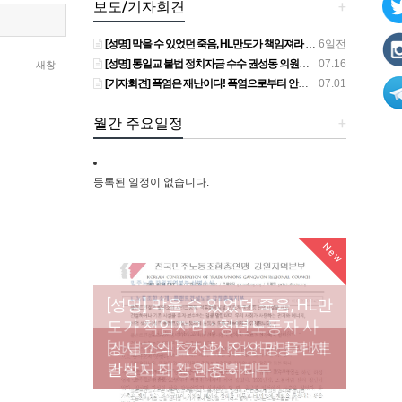
보도/기자회견
+
[성명] 막을 수 있었던 죽음, HL만도가 책임져라 : 청년노동자 사망사고의 철저한 진상규명과 재발방지 대책 마련하라
6일전
[성명] 통일교 불법 정치자금 수수 권성동 의원직 상실, 사필귀정이다
07.16
새창
[기자회견] 폭염은 재난이다! 폭염으로부터 안전한 일터를 위한 민주노총 강원지역본부 폭염감시단 선포 기자회견
07.01
월간 주요일정
+
등록된 일정이 없습니다.
New
New
[성명] 막을 수 있었던 죽음, HL만
도가 책임져라 : 청년노동자 사
[조합원☆인터뷰] 서비스연맹 전
망사고의 철저한 진상규명과 재
[산별소식] 건설산업연맹 플랜트
[강릉,속초,원주,춘천] 폭염감시
국학교비정규직노동조합 강원
[본부소식] 강원지역 노동자 합
발방지 대책 마련하라
건설노조 강원충북지부
단 사업 이모저모
지부 김유미 춘천지회장
창단 모임