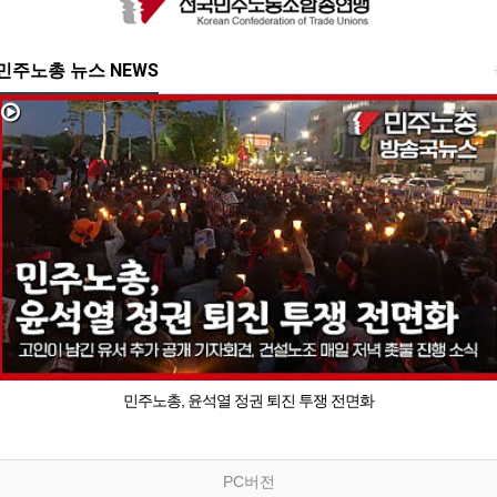
민주노총 뉴스 NEWS
민주노총, 윤석열 정권 퇴진 투쟁 전면화
PC버전