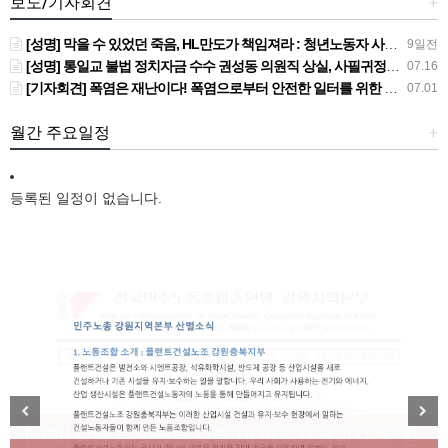
보도/기자회견
+
[성명] 막을 수 있었던 죽음, HL만도가 책임져라 : 청년노동자 사망사고의 철저한 진상규명과 재발방지 대책 마련하라
9일전
[성명] 통일교 불법 정치자금 수수 권성동 의원직 상실, 사필귀정이다
07.16
[기자회견] 폭염은 재난이다! 폭염으로부터 안전한 일터를 위한 민주노총 강원지역본부 폭염감시단 선포 기자회견
07.01
월간 주요일정
+
등록된 일정이 없습니다.
[성명] 막을 수 있었던 죽음, HL만도가 책임져라 : 청
Previous
Next