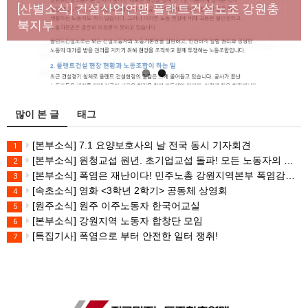
년노동자 사망사고의 철저한 진상규명과 재발방지
[산별소식] 건설산업연맹 플랜트건설노조 강원충
대책 마련하라
북지부
많이 본 글
태그
[본부소식] 7.1 요양보호사의 날 전국 동시 기자회견
1
[본부소식] 원청교섭 원년. 초기업교섭 돌파! 모든 노동자의 노동기본권 쟁취! 민주노총 7.15 총파업대회
2
[본부소식] 폭염은 재난이다! 민주노총 강원지역본부 폭염감시단 선포 기자회견
3
[속초소식] 영화 <3학년 2학기> 공동체 상영회
4
[원주소식] 원주 이주노동자 한국어교실
5
[본부소식] 강원지역 노동자 합창단 모임
6
[특집기사] 폭염으로 부터 안전한 일터 쟁취!
7