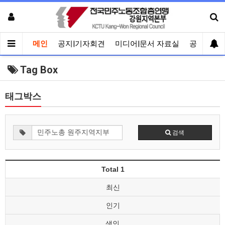
메인
공지|기자회견
미디어|문서 자료실
공유게시
Tag Box
태그박스
검색
Total 1
최신
인기
색인