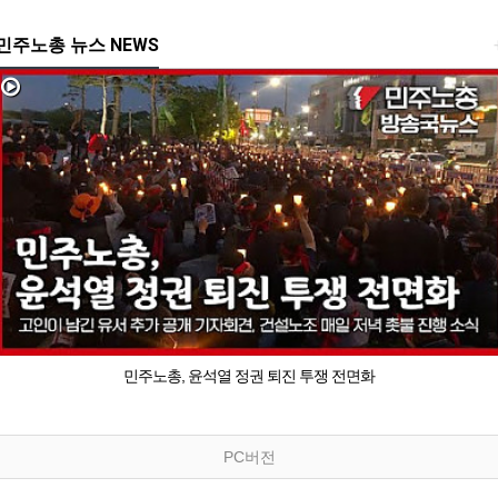
민주노총 뉴스 NEWS
민주노총, 윤석열 정권 퇴진 투쟁 전면화
PC버전