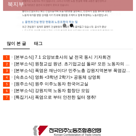
대책 마련하라
북지부
많이 본 글
태그
[본부소식] 7.1 요양보호사의 날 전국 동시 기자회견
1
[본부소식] 원청교섭 원년. 초기업교섭 돌파! 모든 노동자의 노동기본권 쟁취! 민주노총 7.15 총파업대회
2
[본부소식] 폭염은 재난이다! 민주노총 강원지역본부 폭염감시단 선포 기자회견
3
[속초소식] 영화 <3학년 2학기> 공동체 상영회
4
[원주소식] 원주 이주노동자 한국어교실
5
[본부소식] 강원지역 노동자 합창단 모임
6
[특집기사] 폭염으로 부터 안전한 일터 쟁취!
7