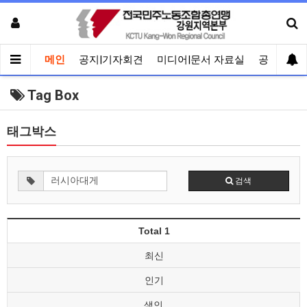
메인
공지|기자회견
미디어|문서 자료실
공유게시
Tag Box
태그박스
검색
Total 1
최신
인기
색인