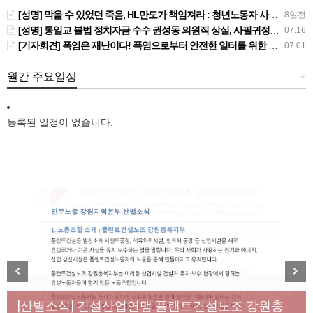
[성명] 막을 수 있었던 죽음, HL만도가 책임져라 : 청년노동자 사망사고의 철저한 진상규명과 재발방지 대책 마련하라
8일전
[성명] 통일교 불법 정치자금 수수 권성동 의원직 상실, 사필귀정이다
07.16
[기자회견] 폭염은 재난이다! 폭염으로부터 안전한 일터를 위한 민주노총 강원지역본부 폭염감시단 선포 기자회견
07.01
월간 주요일정
+
등록된 일정이 없습니다.
[성명] 막을 수 있었던 죽음, HL만도가 책임져라 : 청
Previous
Next
년노동자 사망사고의 철저한 진상규명과 재발방지
[산별소식] 건설산업연맹 플랜트건설노조 강원충