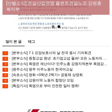
년노동자 사망사고의 철저한 진상규명과 재발방지
[산별소식] 건설산업연맹 플랜트건설노조 강원충
대책 마련하라
북지부
많이 본 글
태그
[본부소식] 7.1 요양보호사의 날 전국 동시 기자회견
1
[본부소식] 원청교섭 원년. 초기업교섭 돌파! 모든 노동자의 노동기본권 쟁취! 민주노총 7.15 총파업대회
2
[본부소식] 폭염은 재난이다! 민주노총 강원지역본부 폭염감시단 선포 기자회견
3
[원주소식] 원주 이주노동자 한국어교실
4
[속초소식] 영화 <3학년 2학기> 공동체 상영회
5
[본부소식] 강원지역 노동자 합창단 모임
6
[특집기사] 폭염으로 부터 안전한 일터 쟁취!
7