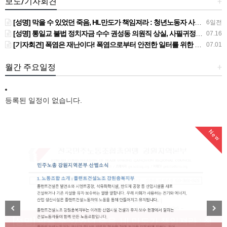
보도/기자회견
+
[성명] 막을 수 있었던 죽음, HL만도가 책임져라 : 청년노동자 사망사고의 철저한 진상규명과 재발방지 대책 마련하라
6일전
[성명] 통일교 불법 정치자금 수수 권성동 의원직 상실, 사필귀정이다
07.16
[기자회견] 폭염은 재난이다! 폭염으로부터 안전한 일터를 위한 민주노총 강원지역본부 폭염감시단 선포 기자회견
07.01
월간 주요일정
+
등록된 일정이 없습니다.
New
New
[성명] 막을 수 있었던 죽음, HL만도가 책임져라 : 청
Previous
Next