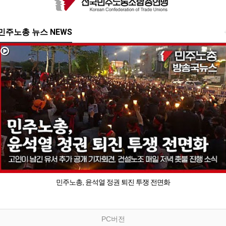
민주노총 뉴스 NEWS
민주노총, 윤석열 정권 퇴진 투쟁 전면화
PC버전