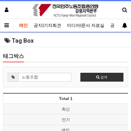
메인
공지|기자회견
미디어|문서 자료실
공유게시
Tag Box
태그박스
검색
Total 1
최신
인기
색인