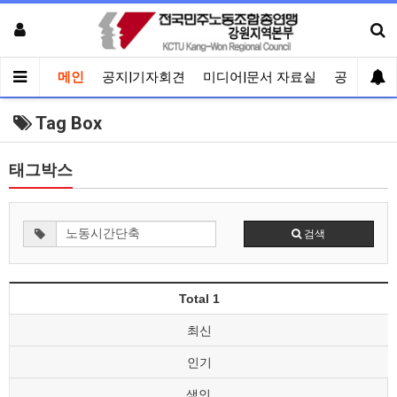
메인
공지|기자회견
미디어|문서 자료실
공유게시
Tag Box
태그박스
검색
Total 1
최신
인기
색인