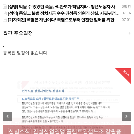
[성명] 막을 수 있었던 죽음, HL만도가 책임져라 : 청년노동자 사망사고의 철저한 진상규명과 재발방지 대책 마련하라
6일전
[성명] 통일교 불법 정치자금 수수 권성동 의원직 상실, 사필귀정이다
07.16
[기자회견] 폭염은 재난이다! 폭염으로부터 안전한 일터를 위한 민주노총 강원지역본부 폭염감시단 선포 기자회견
07.01
월간 주요일정
+
등록된 일정이 없습니다.
New
New
[성명] 막을 수 있었던 죽음, HL만도가 책임져라 : 청
Previous
Next
년노동자 사망사고의 철저한 진상규명과 재발방지
[산별소식] 건설산업연맹 플랜트건설노조 강원충