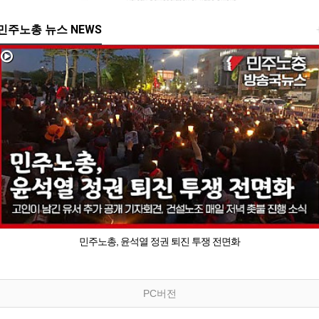
민주노총 뉴스 NEWS
민주노총, 윤석열 정권 퇴진 투쟁 전면화
PC버전