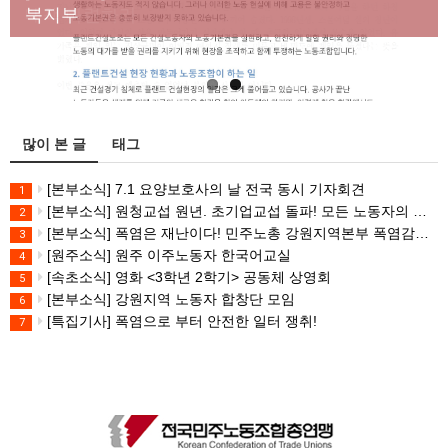
대책 마련하라
북지부
많이 본 글
태그
[본부소식] 7.1 요양보호사의 날 전국 동시 기자회견
1
[본부소식] 원청교섭 원년. 초기업교섭 돌파! 모든 노동자의 노동기본권 쟁취! 민주노총 7.15 총파업대회
2
[본부소식] 폭염은 재난이다! 민주노총 강원지역본부 폭염감시단 선포 기자회견
3
[원주소식] 원주 이주노동자 한국어교실
4
[속초소식] 영화 <3학년 2학기> 공동체 상영회
5
[본부소식] 강원지역 노동자 합창단 모임
6
[특집기사] 폭염으로 부터 안전한 일터 쟁취!
7