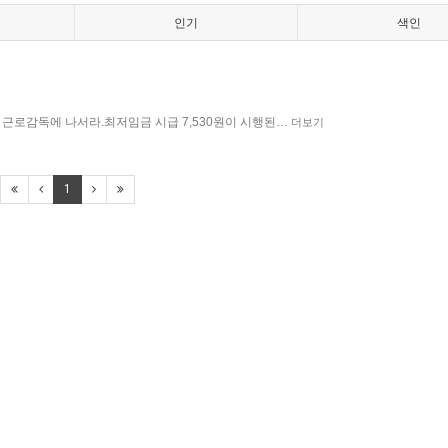
인기
색인
 근로감독에 나서라.최저임금 시급 7,530원이 시행된…
더보기
1