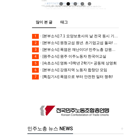
많이 본 글
태그
[본부소식] 7.1 요양보호사의 날 전국 동시 기자회견
1
[본부소식] 원청교섭 원년. 초기업교섭 돌파! 모든 노동자의 노동기본권 쟁취! 민주노총 7.15 총파업대회
2
[본부소식] 폭염은 재난이다! 민주노총 강원지역본부 폭염감시단 선포 기자회견
3
[원주소식] 원주 이주노동자 한국어교실
4
[속초소식] 영화 <3학년 2학기> 공동체 상영회
5
[본부소식] 강원지역 노동자 합창단 모임
6
[특집기사] 폭염으로 부터 안전한 일터 쟁취!
7
민주노총 뉴스 NEWS
+