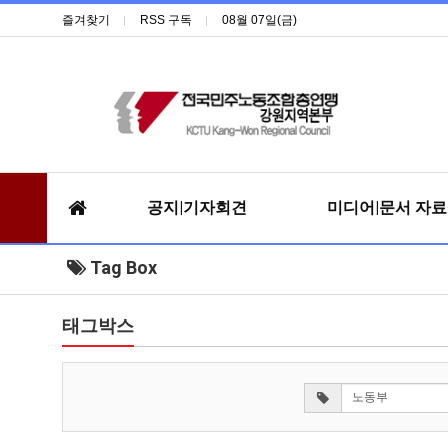
즐겨찾기
RSS 구독
08월 07일(금)
공지|기자회견
미디어|문서 자
Tag Box
태그박스