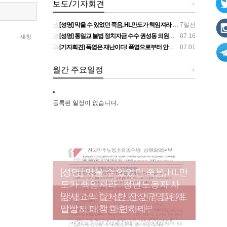
보도/기자회견
+
[성명] 막을 수 있었던 죽음, HL만도가 책임져라 : 청년노동자 사망사고의 철저한 진상규명과 재발방지 대책 마련하라
7일전
[성명] 통일교 불법 정치자금 수수 권성동 의원직 상실, 사필귀정이다
07.16
새창
[기자회견] 폭염은 재난이다! 폭염으로부터 안전한 일터를 위한 민주노총 강원지역본부 폭염감시단 선포 기자회견
07.01
월간 주요일정
+
등록된 일정이 없습니다.
[성명] 막을 수 있었던 죽음, HL만
도가 책임져라 : 청년노동자 사
[조합원☆인터뷰] 서비스연맹 전
망사고의 철저한 진상규명과 재
[산별소식] 건설산업연맹 플랜트
[강릉,속초,원주,춘천] 폭염감시
국학교비정규직노동조합 강원
[본부소식] 강원지역 노동자 합
발방지 대책 마련하라
건설노조 강원충북지부
단 사업 이모저모
지부 김유미 춘천지회장
창단 모임