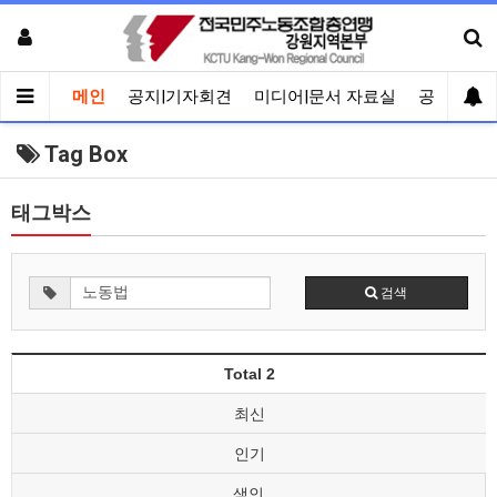
메인
공지|기자회견
미디어|문서 자료실
공유게시
Tag Box
태그박스
검색
Total 2
최신
인기
색인