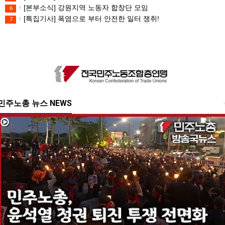
[본부소식] 강원지역 노동자 합창단 모임
6
[특집기사] 폭염으로 부터 안전한 일터 쟁취!
7
민주노총 뉴스 NEWS