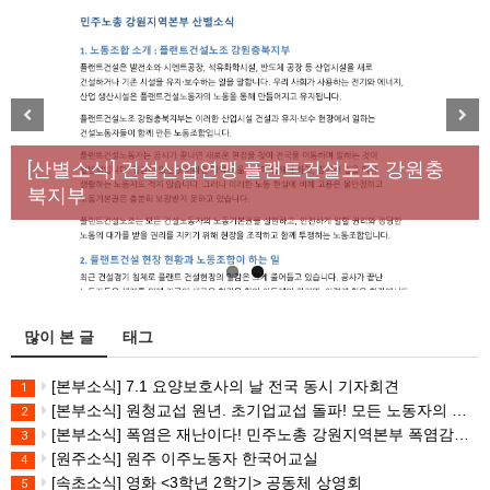
[성명] 막을 수 있었던 죽음, HL만도가 책임져라 : 청
Previous
Next
년노동자 사망사고의 철저한 진상규명과 재발방지
[산별소식] 건설산업연맹 플랜트건설노조 강원충
대책 마련하라
북지부
많이 본 글
태그
[본부소식] 7.1 요양보호사의 날 전국 동시 기자회견
1
[본부소식] 원청교섭 원년. 초기업교섭 돌파! 모든 노동자의 노동기본권 쟁취! 민주노총 7.15 총파업대회
2
[본부소식] 폭염은 재난이다! 민주노총 강원지역본부 폭염감시단 선포 기자회견
3
[원주소식] 원주 이주노동자 한국어교실
4
[속초소식] 영화 <3학년 2학기> 공동체 상영회
5