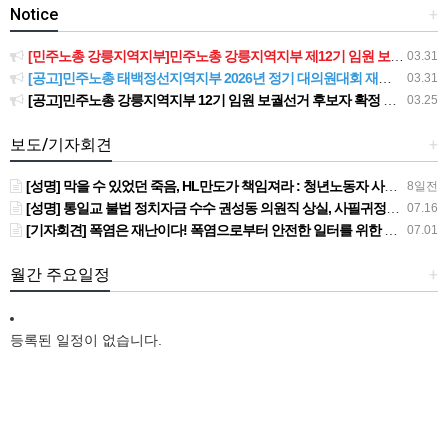
Notice
+
[민주노총 강릉지역지부]민주노총 강릉지역지부 제12기 임원 보궐선거결과 공고
03.31
[공고]민주노총 태백정선지역지부 2026년 정기 대의원대회 재소집 건
03.31
[공고]민주노총 강릉지역지부 12기 임원 보궐선거 후보자 확정 공고
03.25
보도/기자회견
+
[성명] 막을 수 있었던 죽음, HL만도가 책임져라 : 청년노동자 사망사고의 철저한 진상규명과 재발방지 대책 마련하라
8일전
[성명] 통일교 불법 정치자금 수수 권성동 의원직 상실, 사필귀정이다
07.16
[기자회견] 폭염은 재난이다! 폭염으로부터 안전한 일터를 위한 민주노총 강원지역본부 폭염감시단 선포 기자회견
07.01
월간 주요일정
+
등록된 일정이 없습니다.