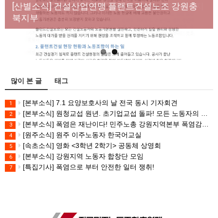
년노동자 사망사고의 철저한 진상규명과 재발방지
[산별소식] 건설산업연맹 플랜트건설노조 강원충
대책 마련하라
북지부
많이 본 글
태그
[본부소식] 7.1 요양보호사의 날 전국 동시 기자회견
1
[본부소식] 원청교섭 원년. 초기업교섭 돌파! 모든 노동자의 노동기본권 쟁취! 민주노총 7.15 총파업대회
2
[본부소식] 폭염은 재난이다! 민주노총 강원지역본부 폭염감시단 선포 기자회견
3
[원주소식] 원주 이주노동자 한국어교실
4
[속초소식] 영화 <3학년 2학기> 공동체 상영회
5
[본부소식] 강원지역 노동자 합창단 모임
6
[특집기사] 폭염으로 부터 안전한 일터 쟁취!
7