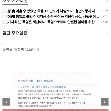
보도/기자회견
+
[성명] 막을 수 있었던 죽음, HL만도가 책임져라 : 청년노동자 사망사고의 철저한 진상규명과 재발방지 대책 마련하라
8일전
[성명] 통일교 불법 정치자금 수수 권성동 의원직 상실, 사필귀정이다
07.16
[기자회견] 폭염은 재난이다! 폭염으로부터 안전한 일터를 위한 민주노총 강원지역본부 폭염감시단 선포 기자회견
07.01
월간 주요일정
+
등록된 일정이 없습니다.
[성명] 막을 수 있었던 죽음, HL만도가 책임져라 : 청
Previous
Next