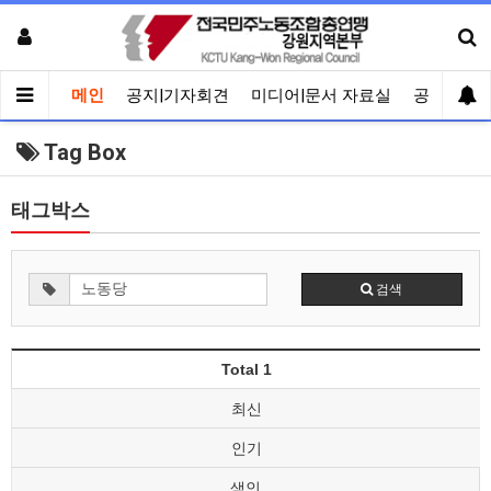
메인
공지|기자회견
미디어|문서 자료실
공유게시
Tag Box
태그박스
검색
Total 1
최신
인기
색인