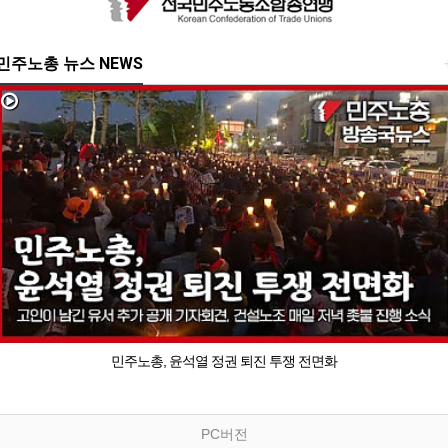
민주노총 뉴스 NEWS
민주노총, 윤석열 정권 퇴진 투쟁 전면화
PC버전