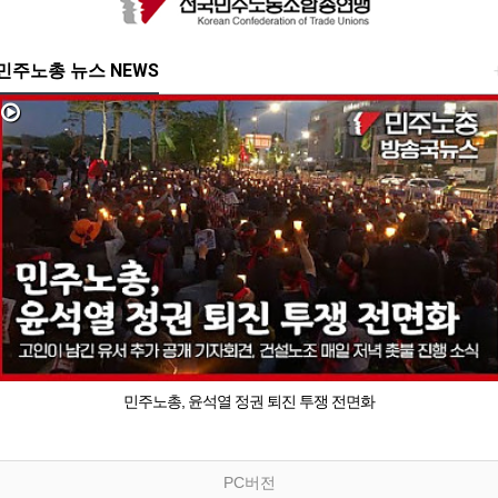
민주노총 뉴스 NEWS
민주노총, 윤석열 정권 퇴진 투쟁 전면화
PC버전