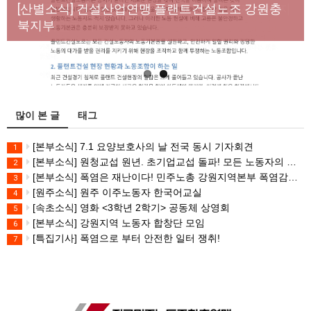
년노동자 사망사고의 철저한 진상규명과 재발방지
[산별소식] 건설산업연맹 플랜트건설노조 강원충
대책 마련하라
북지부
많이 본 글
태그
[본부소식] 7.1 요양보호사의 날 전국 동시 기자회견
1
[본부소식] 원청교섭 원년. 초기업교섭 돌파! 모든 노동자의 노동기본권 쟁취! 민주노총 7.15 총파업대회
2
[본부소식] 폭염은 재난이다! 민주노총 강원지역본부 폭염감시단 선포 기자회견
3
[원주소식] 원주 이주노동자 한국어교실
4
[속초소식] 영화 <3학년 2학기> 공동체 상영회
5
[본부소식] 강원지역 노동자 합창단 모임
6
[특집기사] 폭염으로 부터 안전한 일터 쟁취!
7