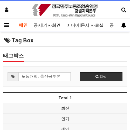
메인
공지|기자회견
미디어|문서 자료실
공유게시
Tag Box
태그박스
검색
Total 1
최신
인기
색인