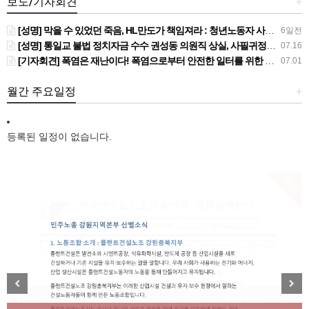
보도/기자회견
+
[성명] 막을 수 있었던 죽음, HL만도가 책임져라 : 청년노동자 사망사고의 철저한 진상규명과 재발방지 대책 마련하라
6일전
[성명] 통일교 불법 정치자금 수수 권성동 의원직 상실, 사필귀정이다
07.16
[기자회견] 폭염은 재난이다! 폭염으로부터 안전한 일터를 위한 민주노총 강원지역본부 폭염감시단 선포 기자회견
07.01
월간 주요일정
+
등록된 일정이 없습니다.
New
[성명] 막을 수 있었던 죽음, HL만도가 책임져라 : 청
Previous
Next