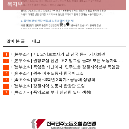
대책 마련하라
북지부
많이 본 글
태그
[본부소식] 7.1 요양보호사의 날 전국 동시 기자회견
1
[본부소식] 원청교섭 원년. 초기업교섭 돌파! 모든 노동자의 노동기본권 쟁취! 민주노총 7.15 총파업대회
2
[본부소식] 폭염은 재난이다! 민주노총 강원지역본부 폭염감시단 선포 기자회견
3
[원주소식] 원주 이주노동자 한국어교실
4
[속초소식] 영화 <3학년 2학기> 공동체 상영회
5
[본부소식] 강원지역 노동자 합창단 모임
6
[특집기사] 폭염으로 부터 안전한 일터 쟁취!
7