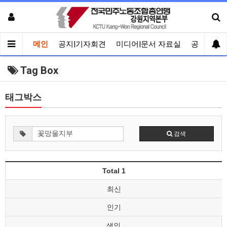
메인
공지|기자회견
미디어|문서 자료실
공유게시
Tag Box
태그박스
검색
Total 1
최신
인기
색인