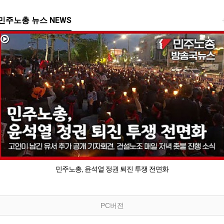
민주노총 뉴스 NEWS
민주노총, 윤석열 정권 퇴진 투쟁 전면화
PC버전