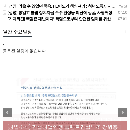
[성명] 막을 수 있었던 죽음, HL만도가 책임져라 : 청년노동자 사망사고의 철저한 진상규명과 재발방지 대책 마련하라
7일전
[성명] 통일교 불법 정치자금 수수 권성동 의원직 상실, 사필귀정이다
07.16
[기자회견] 폭염은 재난이다! 폭염으로부터 안전한 일터를 위한 민주노총 강원지역본부 폭염감시단 선포 기자회견
07.01
월간 주요일정
+
등록된 일정이 없습니다.
[성명] 막을 수 있었던 죽음, HL만도가 책임져라 : 청
Previous
Next
년노동자 사망사고의 철저한 진상규명과 재발방지
[산별소식] 건설산업연맹 플랜트건설노조 강원충