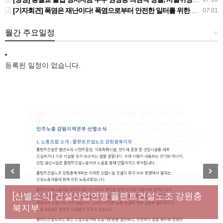
[기자회견] 폭염은 재난이다! 폭염으로부터 안전한 일터를 위한 민주노총 강원지역본부 폭염감시단 선포 기자회견
07.01
월간 주요일정
+
등록된 일정이 없습니다.
[성명] 막을 수 있었던 죽음, HL만도가 책임져라 : 청
Previous
Next
년노동자 사망사고의 철저한 진상규명과 재발방지
[산별소식] 건설산업연맹 플랜트건설노조 강원충
대책 마련하라
북지부