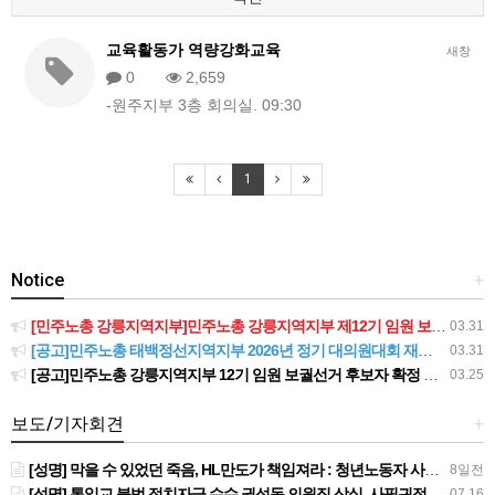
교육활동가 역량강화교육
새창
0
2,659
-원주지부 3층 회의실. 09:30
1
Notice
+
[민주노총 강릉지역지부]민주노총 강릉지역지부 제12기 임원 보궐선거결과 공고
03.31
[공고]민주노총 태백정선지역지부 2026년 정기 대의원대회 재소집 건
03.31
[공고]민주노총 강릉지역지부 12기 임원 보궐선거 후보자 확정 공고
03.25
보도/기자회견
+
[성명] 막을 수 있었던 죽음, HL만도가 책임져라 : 청년노동자 사망사고의 철저한 진상규명과 재발방지 대책 마련하라
8일전
[성명] 통일교 불법 정치자금 수수 권성동 의원직 상실, 사필귀정이다
07.16