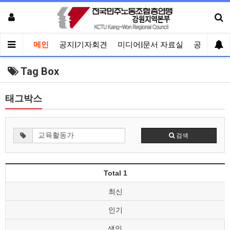
메인
공지|기자회견
미디어|문서 자료실
공유게시
Tag Box
태그박스
검색
Total 1
최신
인기
색인