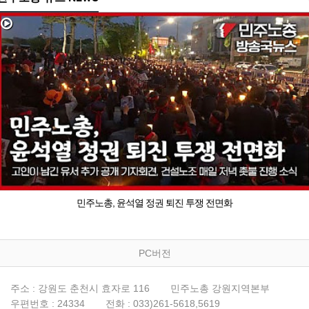
민주노총, 윤석열 정권 퇴진 투쟁 전면화
PC버전
주소 : 강원도 춘천시 효자로 116
민주노총 강원지역본부
우편번호 : 24334
전화 : 033)261-5618,5619