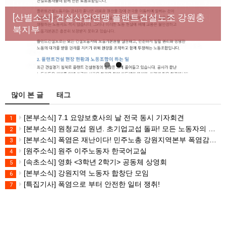
[성명] 막을 수 있었던 죽음, HL만도가 책임져라 : 청
Previous
Next
년노동자 사망사고의 철저한 진상규명과 재발방지
[산별소식] 건설산업연맹 플랜트건설노조 강원충
대책 마련하라
북지부
많이 본 글
태그
[본부소식] 7.1 요양보호사의 날 전국 동시 기자회견
1
[본부소식] 원청교섭 원년. 초기업교섭 돌파! 모든 노동자의 노동기본권 쟁취! 민주노총 7.15 총파업대회
2
[본부소식] 폭염은 재난이다! 민주노총 강원지역본부 폭염감시단 선포 기자회견
3
[원주소식] 원주 이주노동자 한국어교실
4
[속초소식] 영화 <3학년 2학기> 공동체 상영회
5
[본부소식] 강원지역 노동자 합창단 모임
6
[특집기사] 폭염으로 부터 안전한 일터 쟁취!
7