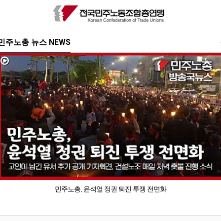
민주노총 뉴스 NEWS
민주노총, 윤석열 정권 퇴진 투쟁 전면화