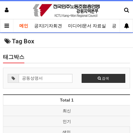
메인
공지|기자회견
미디어|문서 자료실
공유게시
Tag Box
태그박스
검색
Total 1
최신
인기
색인