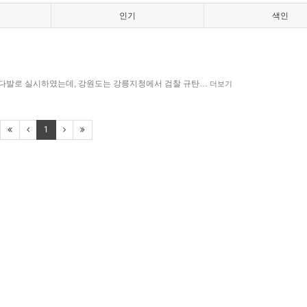
인기
색인
시다발로 실시하였는데, 강원도는 강릉지청에서 검찰 규탄…
더보기
1