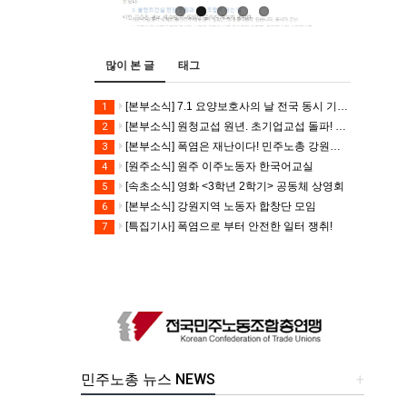
많이 본 글
태그
[본부소식] 7.1 요양보호사의 날 전국 동시 기자회견
1
[본부소식] 원청교섭 원년. 초기업교섭 돌파! 모든 노동자의 노동기본권 쟁취! 민주노총 7.15 총파업대회
2
[본부소식] 폭염은 재난이다! 민주노총 강원지역본부 폭염감시단 선포 기자회견
3
[원주소식] 원주 이주노동자 한국어교실
4
[속초소식] 영화 <3학년 2학기> 공동체 상영회
5
[본부소식] 강원지역 노동자 합창단 모임
6
[특집기사] 폭염으로 부터 안전한 일터 쟁취!
7
민주노총 뉴스 NEWS
+