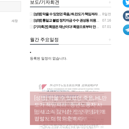
보도/기자회견
+
[성명] 막을 수 있었던 죽음, HL만도가 책임져라 : 청년노동자 사망사고의 철저한 진상규명과 재발방지 대책 마련하라
8일전
[성명] 통일교 불법 정치자금 수수 권성동 의원직 상실, 사필귀정이다
07.16
새창
[기자회견] 폭염은 재난이다! 폭염으로부터 안전한 일터를 위한 민주노총 강원지역본부 폭염감시단 선포 기자회견
07.01
월간 주요일정
+
등록된 일정이 없습니다.
[성명] 막을 수 있었던 죽음, HL만
도가 책임져라 : 청년노동자 사
[조합원☆인터뷰] 서비스연맹 전
망사고의 철저한 진상규명과 재
[산별소식] 건설산업연맹 플랜트
[강릉,속초,원주,춘천] 폭염감시
국학교비정규직노동조합 강원
[본부소식] 강원지역 노동자 합
발방지 대책 마련하라
건설노조 강원충북지부
단 사업 이모저모
지부 김유미 춘천지회장
창단 모임