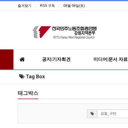
즐겨찾기
RSS 구독
08월 08일(토)
공지|기자회견
미디어|문서 자
Tag Box
태그박스