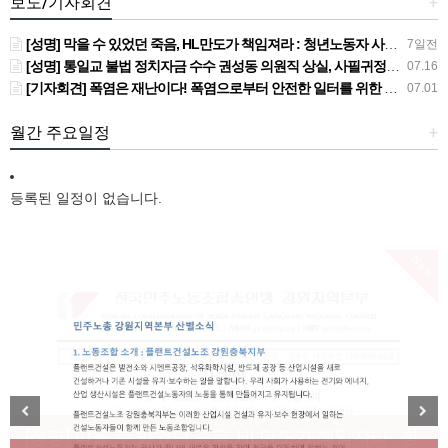
보도/기자회견
+
[성명] 막을 수 있었던 죽음, HL만도가 책임져라 : 청년노동자 사망사고의 철저한 진상규명과 재발방지 대책 마련하라
7일전
[성명] 통일교 불법 정치자금 수수 권성동 의원직 상실, 사필귀정이다
07.16
[기자회견] 폭염은 재난이다! 폭염으로부터 안전한 일터를 위한 민주노총 강원지역본부 폭염감시단 선포 기자회견
07.01
월간 주요일정
+
등록된 일정이 없습니다.
New
[성명] 막을 수 있었던 죽음, HL만도가 책임져라 : 청
Previous
Next