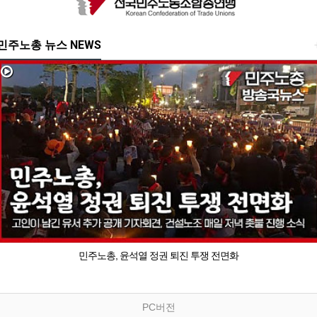
민주노총 뉴스 NEWS
민주노총, 윤석열 정권 퇴진 투쟁 전면화
PC버전