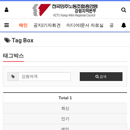
메인
공지|기자회견
미디어|문서 자료실
공유게시
Tag Box
태그박스
검색
Total 1
최신
인기
색인