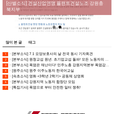
년노동자 사망사고의 철저한 진상규명과 재발방지
[산별소식] 건설산업연맹 플랜트건설노조 강원충
대책 마련하라
북지부
많이 본 글
태그
[본부소식] 7.1 요양보호사의 날 전국 동시 기자회견
1
[본부소식] 원청교섭 원년. 초기업교섭 돌파! 모든 노동자의 노동기본권 쟁취! 민주노총 7.15 총파업대회
2
[본부소식] 폭염은 재난이다! 민주노총 강원지역본부 폭염감시단 선포 기자회견
3
[원주소식] 원주 이주노동자 한국어교실
4
[속초소식] 영화 <3학년 2학기> 공동체 상영회
5
[본부소식] 강원지역 노동자 합창단 모임
6
[특집기사] 폭염으로 부터 안전한 일터 쟁취!
7