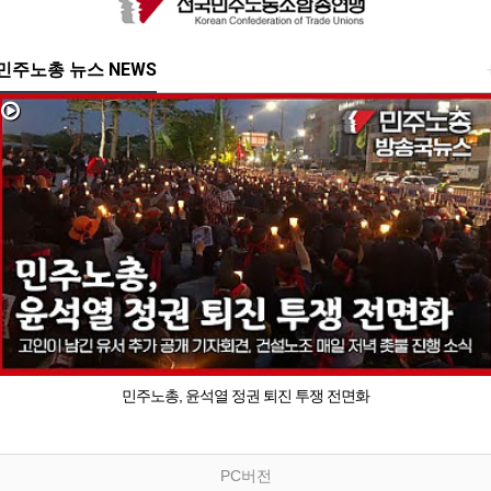
민주노총 뉴스 NEWS
민주노총, 윤석열 정권 퇴진 투쟁 전면화
PC버전