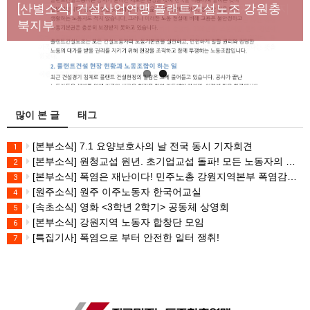
년노동자 사망사고의 철저한 진상규명과 재발방지
[산별소식] 건설산업연맹 플랜트건설노조 강원충
대책 마련하라
북지부
많이 본 글
태그
[본부소식] 7.1 요양보호사의 날 전국 동시 기자회견
1
[본부소식] 원청교섭 원년. 초기업교섭 돌파! 모든 노동자의 노동기본권 쟁취! 민주노총 7.15 총파업대회
2
[본부소식] 폭염은 재난이다! 민주노총 강원지역본부 폭염감시단 선포 기자회견
3
[원주소식] 원주 이주노동자 한국어교실
4
[속초소식] 영화 <3학년 2학기> 공동체 상영회
5
[본부소식] 강원지역 노동자 합창단 모임
6
[특집기사] 폭염으로 부터 안전한 일터 쟁취!
7