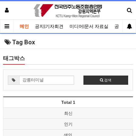
메인
공지|기자회견
미디어|문서 자료실
공유게시
Tag Box
태그박스
검색
Total 1
최신
인기
색인