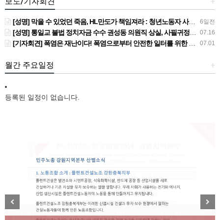
보도/기자회견
+
[성명] 막을 수 있었던 죽음, HL만도가 책임져라 : 청년노동자 사망사고의 철저한 진상규명과 재발방지 대책 마련하라
6일전
[성명] 통일교 불법 정치자금 수수 권성동 의원직 상실, 사필귀정이다
07.16
[기자회견] 폭염은 재난이다! 폭염으로부터 안전한 일터를 위한 민주노총 강원지역본부 폭염감시단 선포 기자회견
07.01
월간 주요일정
+
등록된 일정이 없습니다.
New
[성명] 막을 수 있었던 죽음, HL만도가 책임져라 : 청
Previous
Next