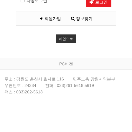
자동로그인
로그인
회원가입
정보찾기
메인으로
PC버전
주소 : 강원도 춘천시 효자로 116
민주노총 강원지역본부
우편번호 : 24334
전화 : 033)261-5618,5619
팩스 : 033)262-5618