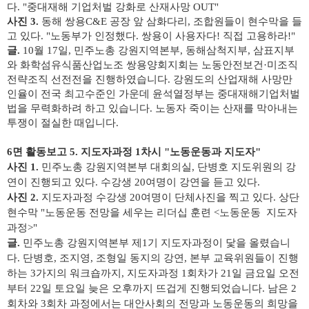
다. "중대재해 기업처벌 강화로 산재사망 OUT"
사진 3.
동해 쌍용C&E 공장 앞 삼화다리, 조합원들이 현수막을 들
고 있다. "노동부가 인정했다. 쌍용이 사용자다! 직접 고용하라!"
글.
10월 17일, 민주노총 강원지역본부, 동해삼척지부, 삼표지부
와 화학섬유식품산업노조 쌍용양회지회는 노동안전보건·미조직
전략조직 선전전을 진행하였습니다. 강원도의 산업재해 사망만
인율이 전국 최고수준인 가운데 윤석열정부는 중대재해기업처벌
법을 무력화하려 하고 있습니다. 노동자 죽이는 산재를 막아내는
투쟁이 절실한 때입니다.
6면 활동보고 5. 지도자과정 1차시 "노동운동과 지도자"
사진 1.
민주노총 강원지역본부 대회의실, 단병호 지도위원의 강
연이 진행되고 있다. 수강생 20여명이 강연을 듣고 있다.
사진 2.
지도자과정 수강생 20여명이 단체사진을 찍고 있다. 상단
현수막 "노동운동 전망을 세우는 리더십 훈련 <노동운동 지도자
과정>"
글.
민주노총 강원지역본부 제1기 지도자과정이 닻을 올렸습니
다. 단병호, 조지영, 조형일 동지의 강연, 본부 교육위원들이 진행
하는 3가지의 워크숍까지, 지도자과정 1회차가 21일 금요일 오전
부터 22일 토요일 늦은 오후까지 뜨겁게 진행되었습니다. 남은 2
회차와 3회차 과정에서는 대안사회의 전망과 노동운동의 희망을