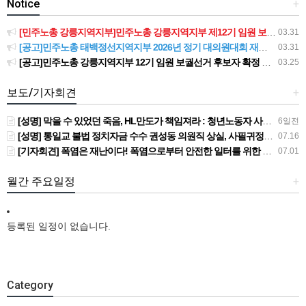
Notice
+
[민주노총 강릉지역지부]민주노총 강릉지역지부 제12기 임원 보궐선거결과 공고
03.31
[공고]민주노총 태백정선지역지부 2026년 정기 대의원대회 재소집 건
03.31
[공고]민주노총 강릉지역지부 12기 임원 보궐선거 후보자 확정 공고
03.25
보도/기자회견
+
[성명] 막을 수 있었던 죽음, HL만도가 책임져라 : 청년노동자 사망사고의 철저한 진상규명과 재발방지 대책 마련하라
6일전
[성명] 통일교 불법 정치자금 수수 권성동 의원직 상실, 사필귀정이다
07.16
[기자회견] 폭염은 재난이다! 폭염으로부터 안전한 일터를 위한 민주노총 강원지역본부 폭염감시단 선포 기자회견
07.01
월간 주요일정
+
등록된 일정이 없습니다.
Category