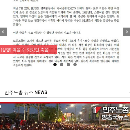
Previous
Nex
[산별소식] 건설산업연맹 플랜트건…
민주노총 뉴스 NEWS