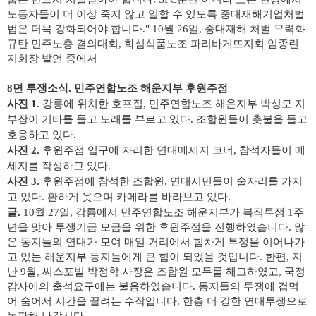
노동자들이 더 이상 죽지 않고 일할 수 있도록 중대재해기업처벌
법은 더욱 강화되어야 합니다." 10월 26일, 중대재해 처벌 무력화
규탄 민주노총 결의대회,
화섬식품노조 파리바게뜨지회 임종린
지회장 발언 중에서
8면 투쟁소식. 민주연합노조 해운지부 후원주점
사진 1.
강릉에 위치한 호프집, 민주연합노조 해운지부 박성모 지
부장이 기타를 들고 노래를 부르고 있다. 조합원들이 촛불을 들고
호응하고 있다.
사진 2.
후원주점 입구에 자리한 연대메세지 코너, 참석자들이 메
세지를 작성하고 있다.
사진 3.
후원주점에 참석한 조합원, 연대시민들이 술자리를 가지
고 있다. 환하게 웃으며 카메라를 바라보고 있다.
글.
10월 27일, 강릉에서 민주연합노조 해운지부가 복직투쟁 1주
년을 맞아 투쟁기금 모금을 위한 후원주점을 진행하였습니다. 많
은 동지들의 연대가 모여 매일 거리에서 힘차게 투쟁을 이어나가
고 있는 해운지부 동지들에게 큰 힘이 되었을 것입니다. 한편, 지
난 9월, 씨스포빌 박정학 사장은 조합원 모두를 해고하였고, 국정
감사에의 출석요구에는 불응하였습니다. 동지들의 투쟁에 겁먹
어 숨어서 시간을 끌려는 수작입니다. 한층 더 강한 연대투쟁으로