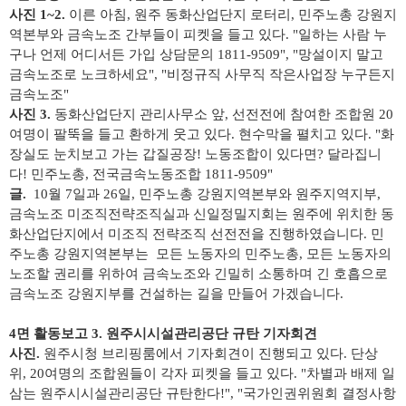
​사진 1~2.
이른 아침, 원주 동화산업단지 로터리, 민주노총 강원지
역본부와 금속노조 간부들이 피켓을 들고 있다. "일하는 사람 누
구나 언제 어디서든 가입 상담문의 1811-9509", "망설이지 말고
금속노조로 노크하세요", "비정규직 사무직 작은사업장 누구든지
금속노조"
사진 3.
동화산업단지 관리사무소 앞, 선전전에 참여한 조합원 20
여명이 팔뚝을 들고 환하게 웃고 있다. 현수막을 펼치고 있다. "화
장실도 눈치보고 가는 갑질공장! 노동조합이 있다면? 달라집니
다! 민주노총, 전국금속노동조합 1811-9509"
글.
10월 7일과 26일, 민주노총 강원지역본부와 원주지역지부,
금속노조 미조직전략조직실과 신일정밀지회는 원주에 위치한 동
화산업단지에서 미조직 전략조직 선전전을 진행하였습니다. 민
주노총 강원지역본부는 모든 노동자의 민주노총, 모든 노동자의
노조할 권리를 위하여 금속노조와 긴밀히 소통하며 긴 호흡으로
금속노조 강원지부를 건설하는 길을 만들어 가겠습니다.
4면 활동보고 3. 원주시시설관리공단 규탄 기자회견
​사진.
원주시청 브리핑룸에서 기자회견이 진행되고 있다. 단상
위, 20여명의 조합원들이 각자 피켓을 들고 있다. "차별과 배제 일
삼는 원주시시설관리공단 규탄한다!", "국가인권위원회 결정사항