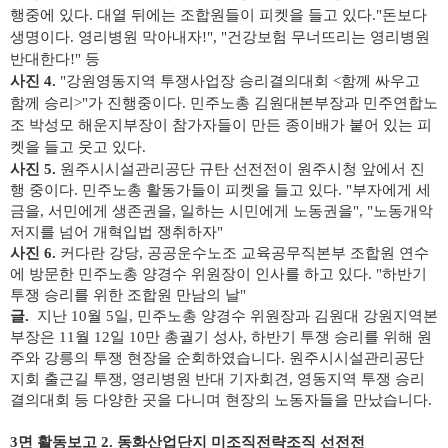
행중에 있다. 대열 뒤에는 조합원들이 피켓을 들고 있다."돈보다
생명이다. 영리병원 막아내자!", "건강보험 무너뜨리는 영리병원
반대한다!" 등
사진 4.
"강원영동지역 투쟁사업장 승리결의대회 <함께 싸우고
함께 승리>"가 진행중이다. 민주노총 김원대본부장과 민주연합노
조 박성모 해운지부장이 참가자들이 만든 종이배가 붙어 있는 피
켓을 들고 웃고 있다.
사진 5.
원주시시설관리공단 규탄 선전전이 원주시청 앞에서 진
행 중이다. 민주노총 활동가들이 피켓을 들고 있다. "부자에게 세
금을, 서민에게 생존권을, 일하는 시민에게 노동권을", "노동개악
저지를 넘어 개혁입법 쟁취하자"
사진 6.
커다란 강당, 공공운수노조 교육공무직본부 조합원 연수
에 방문한 민주노총 양경수 위원장이 인사를 하고 있다. "하반기
투쟁 승리를 위한 조합원 만남의 날"
글.
지난 10월 5일, 민주노총 양경수 위원장과 김원대 강원지역본
부장은 11월 12일 10만 총궐기 성사, 하반기 투쟁 승리를 위해 원
주와 강릉의 투쟁 현장을 순회하였습니다. 원주시시설관리공단
지회 출근길 투쟁, 영리병원 반대 기자회견, 영동지역 투쟁 승리
결의대회 등 다양한 곳을 다니며 현장의 노동자들을 만났습니다.
3면 활동보고 2. 동화산업단지 미조직전략조직 선전전