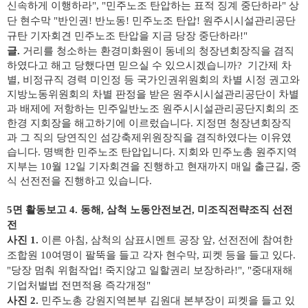
신속하게 이행하라", "민주노조 탄압하는 표적 징계 중단하라" 상
단 현수막 "반인권! 반노동! 민주노조 탄압! 원주시시설관리공단
규탄 기자회견 민주노조 탄압을 지금 당장 중단하라!"
글.
거리를 청소하는 환경미화원이 동네의 청장년회장직을 겸직
하였다고
해고 당했다면 믿으실 수 있으시겠습니까?
기간제 차
별, 비정규직 경력 미인정 등 국가인권위원회의 차별 시정 권고와
지방노동위원회의 차별 판정을 받은 원주시시설관리공단이 차별
과 배제에 저항하는 민주일반노조 원주시시설관리공단지회의 조
한경 지회장을 해고하기에 이르렀습니다. 지정면 청장년회장직
과 그 직의 당연직인 섬강축제위원장직을 겸직하였다는 이유였
습니다. 명백한 민주노조 탄압입니다. 지회와 민주노총 원주지역
지부는 10월 12일 기자회견을 진행하고 현재까지 매일 출근길, 중
식 선전전을 진행하고 있습니다.
5면 활동보고 4. 동해, 삼척 노동안전보건, 미조직전략조직 선전
전
사진 1.
이른 아침, 삼척의 삼표시멘트 공장 앞, 선전전에 참여한
조합원 10여명이 팔뚝을 들고 각자 현수막, 피켓 등을 들고 있다.
"당장 멈춰 위험작업! 죽지않고 일할권리 보장하라!", "중대재해
기업처벌법 전면적용 즉각개정"
사진 2.
민주노총 강원지역본부 김원대 본부장이 피켓을 들고 있