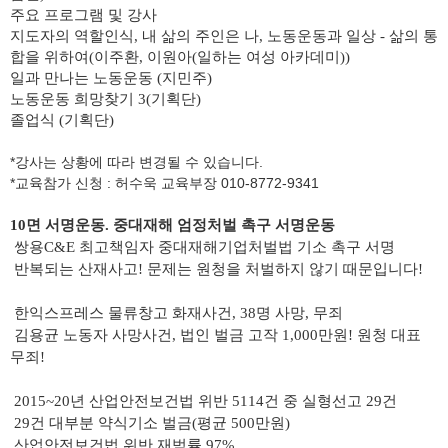
주요 프로그램 및 강사
지도자의 역할인식, 내 삶의 주인은 나,
노동운동과 일상 - 삶의 통
합을 위하여
(이주환, 이원아(일하는 여성 아카데미))
일과 만나는 노동운동 (지민주)
노동운동 희망찾기 3(기획단)
졸업식 (기획단)
*강사는 상황에 따라 변경될 수 있습니다.
*교육참가 신청 : 허수욱 교육부장 010-8772-9341
10면 서명운동. 중대재해 엄정처벌 촉구 서명운동
쌍용C&E 최고책임자 중대재해기업처벌법 기소 촉구 서명
반복되는 산재사고! 문제는 원청을 처벌하지 않기 때문입니다!
한익스프레스 물류창고 화재사건, 38명 사망, 무죄
김용균 노동자 사망사건, 법인 벌금 고작 1,000만원! 원청 대표
무죄!
2015~20년 산업안전보건법 위반 5114건 중 실형선고 29건
29건 대부분 약식기소 벌금(평균 500만원)
산업안전보건법 위반 재범률 97%