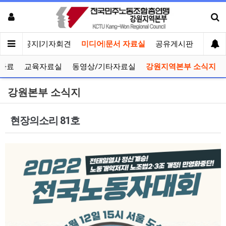
메인
공지|기자회견
미디어|문서 자료실
공유게시판
선거관
자료
교육자료실
동영상/기타자료실
강원지역본부 소식지
강원본부 소식지
현장의소리 81호