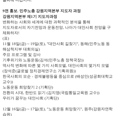
돌파해 나갑시다.
9면 홍보. 민주노총 강원지역본부 지도자 과정
강원지역본부 제1기 지도자과정
변화하는 사회와 세계에 대한 과학적인 분석을 통해
지도자로서의 자기전망과 운동전망, 나아가 대안사회 전망을 구
체화하자!
(표)
11월 18일(금) ~ 19일(토), "대안사회 길찾기", 동해(민주노동 동
해삼척지부 대회의실)
주요 프로그램 및 강사
기후위기와 노동운동(김석(민주노총 정책국장))
역사적 변화에 따른 몇 가지 사회모델, 대안사회의 몇가지 모델
(장석준(글로벌 정치경제연구소 기획위원))
한국사회의 모순 - 경제불평등을 중심으로 (배성인(성공회대학교
교수))
노동운동 희망찾기 2 (기획단)
전환의 시대, 한반도 읽기 (김지영(국립통일교육원 교수))
우리가 꿈꾸는 대안사회 (기획단)
12월 16일(금) ~ 17일(토), "노동운동 희망찾기", 원주(강원자연학
습원)