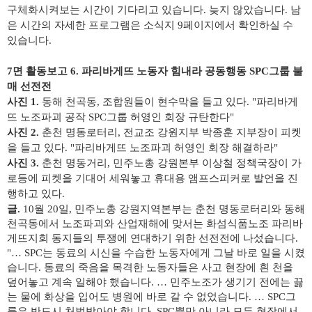
구체화시켜보는 시간이 기다리고 있습니다. 늦지 않았습니다. 남
은 시간의 자세한 프로그램은 소식지 9페이지에서 확인하실 수
있습니다.
7면 활동보고 6. 파리바게뜨 노동자 힘내라 공동행동 SPC그룹 불
매 선전전
사진 1.
동해 천곡동, 조합원들이 현수막을 들고 있다. "파리바게
뜨 노조파괴 공작 SPC그룹 허영인 회장 규탄한다"​
사진 2.
춘천 명동로터리, 전교조 강원지부 박종훈 지부장이 피켓
을 들고 있다. "파리바게뜨 노조파괴 허영인 회장 해결하라"
사진 3.
춘천 명동거리, 민주노총 강원본부 이상철 정책국장이 가
로등에 피켓을 기대어 세워놓고 휴대용 앰프스피커로 발언을 진
행하고 있다.
글.
10월 20일, 민주노총 강원지역본부는 춘천 명동로터리와 동해
천곡동에서 노조파괴와 산업재해에 맞서는 화섬식품노조 파리바
게뜨지회 동지들의 투쟁에 연대하기 위한 선전전에 나섰습니다.
"
… SPC는 동료의 시신을 수습한 노동자에게 그날 바로 일을 시켰
습니다. 동료의 죽음을 목격한 노동자들은 사고 현장에 흰 천을
덮어놓고 계속 일해야 했습니다. … 민주노조가 생기기 전에는 끓
는 물에 화상을 입어도 병원에 바로 갈 수 없었습니다. … SPC그
룹은 반드시 처벌받아야 합니다. SPC뿐만 아니라 모든 현장에서