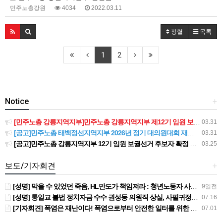
민주노총강원
4034
2022.03.11
정렬
목록
1
2
Notice
+
[민주노총 강릉지역지부]민주노총 강릉지역지부 제12기 임원 보궐선거결과 공고
03.31
[공고]민주노총 태백정선지역지부 2026년 정기 대의원대회 재소집 건
03.31
[공고]민주노총 강릉지역지부 12기 임원 보궐선거 후보자 확정 공고
03.25
보도/기자회견
+
[성명] 막을 수 있었던 죽음, HL만도가 책임져라 : 청년노동자 사망사고의 철저한 진상규명과 재발방지 대책 마련하라
9일전
[성명] 통일교 불법 정치자금 수수 권성동 의원직 상실, 사필귀정이다
07.16
[기자회견] 폭염은 재난이다! 폭염으로부터 안전한 일터를 위한 민주노총 강원지역본부 폭염감시단 선포 기자회견
07.01