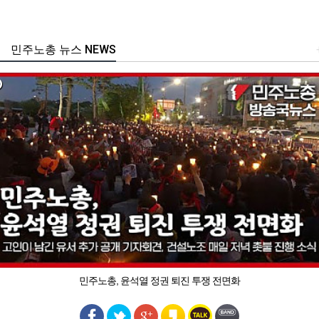
민주노총 뉴스 NEWS
민주노총, 윤석열 정권 퇴진 투쟁 전면화