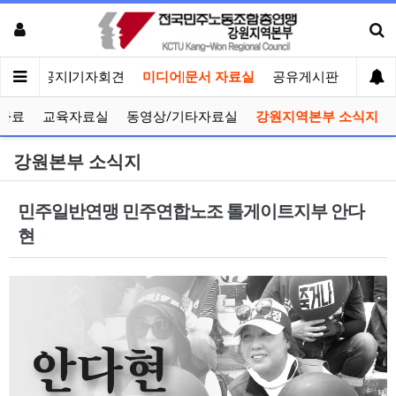
메인
공지|기자회견
미디어|문서 자료실
공유게시판
선거관
자료
교육자료실
동영상/기타자료실
강원지역본부 소식지
강원본부 소식지
민주일반연맹 민주연합노조 톨게이트지부 안다
현