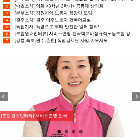
[속초소식] 영화 <3학년 2학기> 공동체 상영회
2
[본부소식] 강원지역 노동자 합창단 모임
3
[원주소식] 원주 이주노동자 한국어교실
4
[특집기사] 폭염으로 부터 안전한 일터 쟁취!
5
[조합원☆인터뷰] 서비스연맹 전국학교비정규직노동조합 강원지부 김유미 춘천지회장
6
[강릉,속초,원주,춘천] 폭염감시단 사업 이모저모
7
Previous
Nex
[강릉,속초,원주,춘천] 폭염감시…