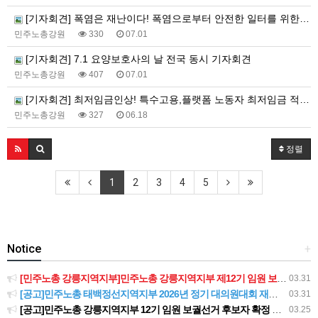
[기자회견] 폭염은 재난이다! 폭염으로부터 안전한 일터를 위한 민주노총 강원지역본부 폭염감시단 선포 기자회견
민주노총강원
330
07.01
[기자회견] 7.1 요양보호사의 날 전국 동시 기자회견
민주노총강원
407
07.01
[기자회견] 최저임금인상! 특수고용,플랫폼 노동자 최저임금 적용 촉구 강원지역본부 기자회견
민주노총강원
327
06.18
정렬
1
2
3
4
5
Notice
+
[민주노총 강릉지역지부]민주노총 강릉지역지부 제12기 임원 보궐선거결과 공고
03.31
[공고]민주노총 태백정선지역지부 2026년 정기 대의원대회 재소집 건
03.31
[공고]민주노총 강릉지역지부 12기 임원 보궐선거 후보자 확정 공고
03.25