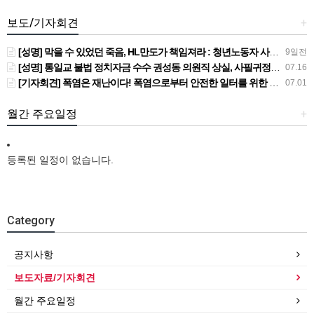
보도/기자회견
+
[성명] 막을 수 있었던 죽음, HL만도가 책임져라 : 청년노동자 사망사고의 철저한 진상규명과 재발방지 대책 마련하라
9일전
[성명] 통일교 불법 정치자금 수수 권성동 의원직 상실, 사필귀정이다
07.16
[기자회견] 폭염은 재난이다! 폭염으로부터 안전한 일터를 위한 민주노총 강원지역본부 폭염감시단 선포 기자회견
07.01
월간 주요일정
+
등록된 일정이 없습니다.
Category
공지사항
보도자료/기자회견
월간 주요일정