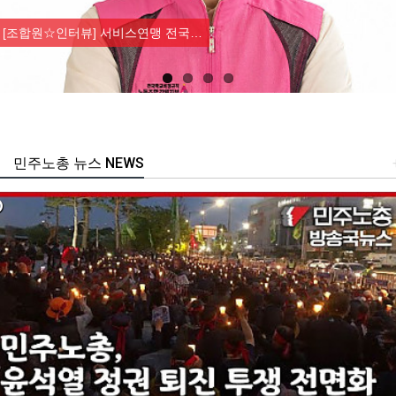
Previous
Nex
[조합원☆인터뷰] 서비스연맹 전국…
민주노총 뉴스 NEWS