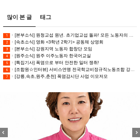
많이 본 글
태그
[본부소식] 원청교섭 원년. 초기업교섭 돌파! 모든 노동자의 노동기본권 쟁취! 민주노총 7.15 총파업대회
1
[속초소식] 영화 <3학년 2학기> 공동체 상영회
2
[본부소식] 강원지역 노동자 합창단 모임
3
[원주소식] 원주 이주노동자 한국어교실
4
[특집기사] 폭염으로 부터 안전한 일터 쟁취!
5
[조합원☆인터뷰] 서비스연맹 전국학교비정규직노동조합 강원지부 김유미 춘천지회장
6
[강릉,속초,원주,춘천] 폭염감시단 사업 이모저모
7