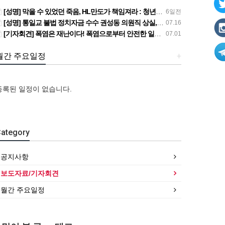
[성명] 막을 수 있었던 죽음, HL만도가 책임져라 : 청년노동자 사망사고의 철저한 진상규명과 재발방지 대책 마련하라
6일전
[성명] 통일교 불법 정치자금 수수 권성동 의원직 상실, 사필귀정이다
07.16
[기자회견] 폭염은 재난이다! 폭염으로부터 안전한 일터를 위한 민주노총 강원지역본부 폭염감시단 선포 기자회견
07.01
월간 주요일정
+
등록된 일정이 없습니다.
[강
[성
[강
[조
릉,
명]
[조
릉,
합원
속
[산
막
합원
속
ategory
☆인
초,
별소
을
☆인
초,
터
원
식]
수
터
원
뷰]
주,
건설
있
뷰]
주,
공지사항
서비
춘
산업
었
서비
춘
스연
천]
연맹
던
스연
천]
보도자료/기자회견
맹
폭염
플랜
죽
맹
폭염
월간 주요일정
전
감
트
음,
전
감
국…
시…
건…
…
국…
시…