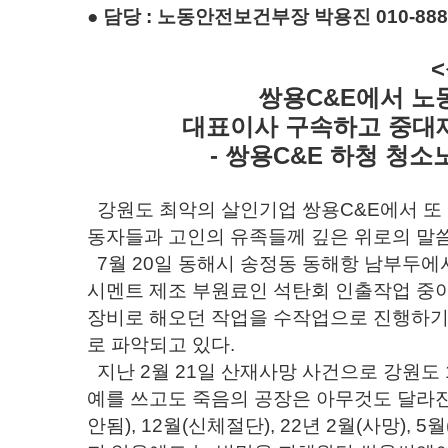
● 담당 : 노동안전보건부장 박용진 010-8887
쌍용C&E에서 노
대표이사 구속하고 중대
- 쌍용C&E 하청 청
강원도 최악의 살인기업 쌍용C&E에서 또 
동자들과 고인의 유족들께 깊은 위로의 말
7월 20일 동해시 송정동 동해항 남부두에
시멘트 제조 부원료인 석탄회 인출작업 중
장비로 해오던 작업을 수작업으로 진행하기
로 파악되고 있다.
지난 2월 21일 산재사망 사건으로 강원도
예를 쓰고도 죽음의 공장은 아무것도 달라진 것
안됨), 12월(신체절단), 22년 2월(사망),