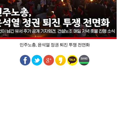
민주노총, 윤석열 정권 퇴진 투쟁 전면화