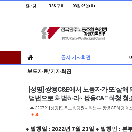
즐겨찾기
RSS 구독
08월 06일(목)
공지|기자회견
보도자료/기자회견
[성명] 쌍용C&E에서 노동자가 또‘살
벌법으로 처벌하라!- 쌍용C&E 하청
220721[성명]민주노총강원지역본부-쌍용CE하청청소노
+ 35
● 발행일 : 2022년 7월 21일 ● 발행인 :