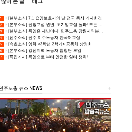
많이 본 글
태그
[본부소식] 7.1 요양보호사의 날 전국 동시 기자회견
1
[본부소식] 원청교섭 원년. 초기업교섭 돌파! 모든 노동자의 노동기본권 쟁취! 민주노총 7.15 총파업대회
2
[본부소식] 폭염은 재난이다! 민주노총 강원지역본부 폭염감시단 선포 기자회견
3
[원주소식] 원주 이주노동자 한국어교실
4
[속초소식] 영화 <3학년 2학기> 공동체 상영회
5
[본부소식] 강원지역 노동자 합창단 모임
6
[특집기사] 폭염으로 부터 안전한 일터 쟁취!
7
주노총 뉴스 NEWS
+