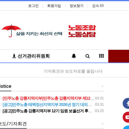
로그인
회원가입
정보찾기
접속 65
선거관리위원회
기자회견과 보도자료를 올립니다
otice
+
[민주노총 강릉지역지부]민주노총 강릉지역지부 제12기 임원 보궐선거결과 공고
03.31
[공고]민주노총 태백정선지역지부 2026년 정기 대의원대회 재소집 건
03.31
[공고]민주노총 강릉지역지부 12기 임원 보궐선거 후보자 확정 공고
03.25
보도/기자회견
+