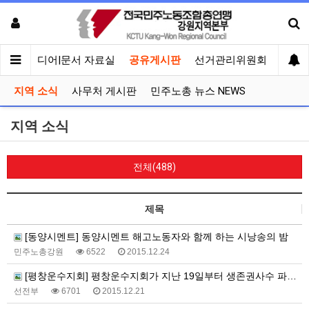
회견
미디어|문서 자료실
공유게시판
선거관리위원회
지역 소식
사무처 게시판
민주노총 뉴스 NEWS
지역 소식
전체(488)
제목
[동양시멘트] 동양시멘트 해고노동자와 함께 하는 시낭송의 밤
민주노총강원
6522
2015.12.24
[평창운수지회] 평창운수지회가 지난 19일부터 생존권사수 파업 투쟁에 돌입했습니다!!
선전부
6701
2015.12.21