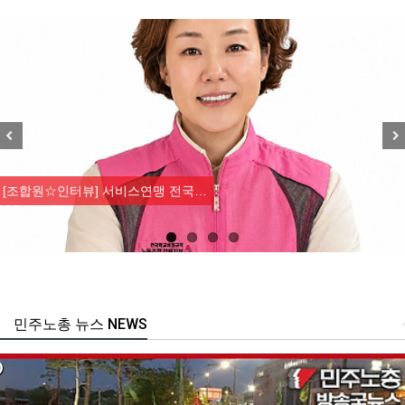
Previous
Nex
[조합원☆인터뷰] 서비스연맹 전국…
민주노총 뉴스 NEWS