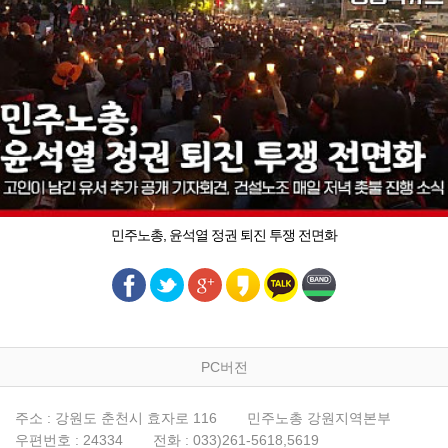
민주노총, 윤석열 정권 퇴진 투쟁 전면화
PC버전
주소 : 강원도 춘천시 효자로 116
민주노총 강원지역본부
우편번호 : 24334
전화 : 033)261-5618,5619