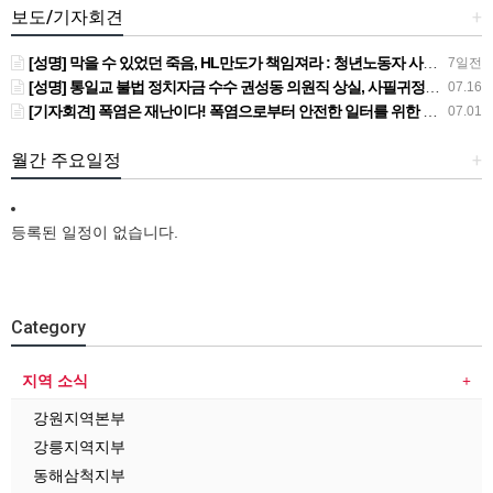
보도/기자회견
+
[성명] 막을 수 있었던 죽음, HL만도가 책임져라 : 청년노동자 사망사고의 철저한 진상규명과 재발방지 대책 마련하라
7일전
[성명] 통일교 불법 정치자금 수수 권성동 의원직 상실, 사필귀정이다
07.16
[기자회견] 폭염은 재난이다! 폭염으로부터 안전한 일터를 위한 민주노총 강원지역본부 폭염감시단 선포 기자회견
07.01
월간 주요일정
+
등록된 일정이 없습니다.
Category
지역 소식
강원지역본부
강릉지역지부
동해삼척지부