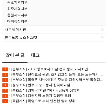
속초지역지부
원주지역지부
춘천지역지부
태백정선지부
사무처 게시판
민주노총 뉴스 NEWS
많이 본 글
태그
[본부소식] 7.1 요양보호사의 날 전국 동시 기자회견
1
[본부소식] 원청교섭 원년. 초기업교섭 돌파! 모든 노동자의 노동기본권 쟁취! 민주노총 7.15 총파업대회
2
[본부소식] 폭염은 재난이다! 민주노총 강원지역본부 폭염감시단 선포 기자회견
3
[원주소식] 원주 이주노동자 한국어교실
4
[속초소식] 영화 <3학년 2학기> 공동체 상영회
5
[본부소식] 강원지역 노동자 합창단 모임
6
[특집기사] 폭염으로 부터 안전한 일터 쟁취!
7