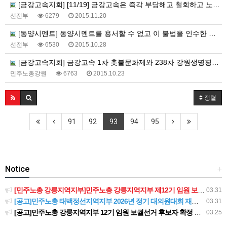
[금강고속지회] [11/19] 금강고속은 즉각 부당해고 철회하고 노조탄압을 중단하라!!
선전부
6279
2015.11.20
[동양시멘트] 동양시멘트를 용서할 수 없고 이 불법을 인수한 삼표에게도 책임을 물을 것이다!
선전부
6530
2015.10.28
[금강고속지회] 금강고속 1차 촛불문화제와 238차 강원생명평화 기도회
민주노총강원
6763
2015.10.23
정렬
91
92
93
94
95
Notice
+
[민주노총 강릉지역지부]민주노총 강릉지역지부 제12기 임원 보궐선거결과 공고
03.31
[공고]민주노총 태백정선지역지부 2026년 정기 대의원대회 재소집 건
03.31
[공고]민주노총 강릉지역지부 12기 임원 보궐선거 후보자 확정 공고
03.25