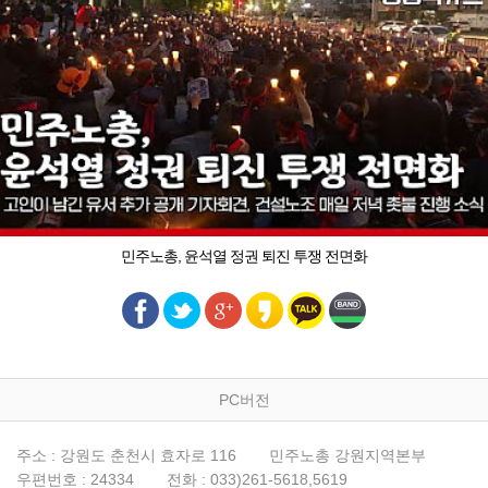
민주노총, 윤석열 정권 퇴진 투쟁 전면화
PC버전
주소 : 강원도 춘천시 효자로 116
민주노총 강원지역본부
우편번호 : 24334
전화 : 033)261-5618,5619