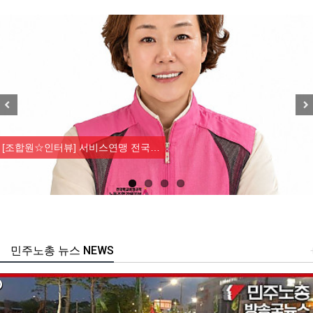
Previous
Nex
[조합원☆인터뷰] 서비스연맹 전국…
민주노총 뉴스 NEWS