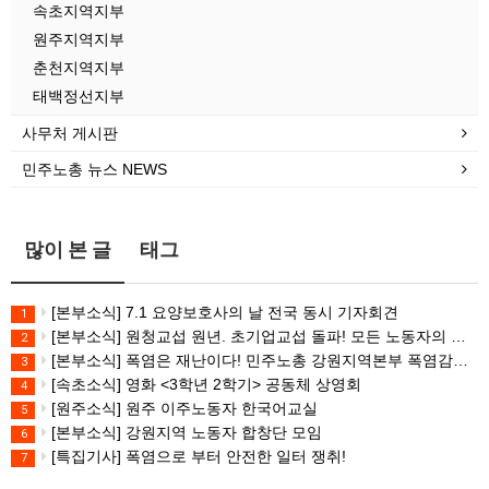
속초지역지부
원주지역지부
춘천지역지부
태백정선지부
사무처 게시판
민주노총 뉴스 NEWS
많이 본 글
태그
[본부소식] 7.1 요양보호사의 날 전국 동시 기자회견
1
[본부소식] 원청교섭 원년. 초기업교섭 돌파! 모든 노동자의 노동기본권 쟁취! 민주노총 7.15 총파업대회
2
[본부소식] 폭염은 재난이다! 민주노총 강원지역본부 폭염감시단 선포 기자회견
3
[속초소식] 영화 <3학년 2학기> 공동체 상영회
4
[원주소식] 원주 이주노동자 한국어교실
5
[본부소식] 강원지역 노동자 합창단 모임
6
[특집기사] 폭염으로 부터 안전한 일터 쟁취!
7