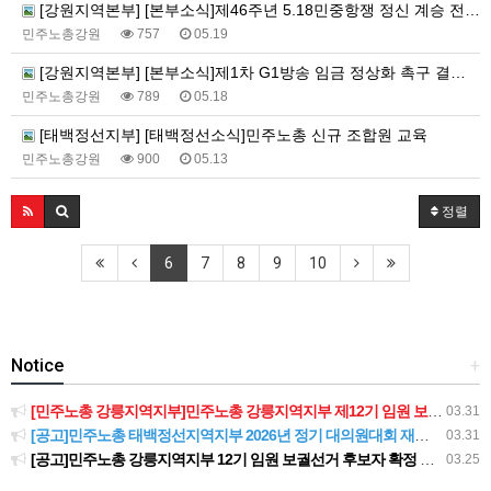
[강원지역본부] [본부소식]제46주년 5.18민중항쟁 정신 계승 전국노동자대회
민주노총강원
757
05.19
[강원지역본부] [본부소식]제1차 G1방송 임금 정상화 촉구 결의대회
민주노총강원
789
05.18
[태백정선지부] [태백정선소식]민주노총 신규 조합원 교육
민주노총강원
900
05.13
정렬
6
7
8
9
10
Notice
+
[민주노총 강릉지역지부]민주노총 강릉지역지부 제12기 임원 보궐선거결과 공고
03.31
[공고]민주노총 태백정선지역지부 2026년 정기 대의원대회 재소집 건
03.31
[공고]민주노총 강릉지역지부 12기 임원 보궐선거 후보자 확정 공고
03.25