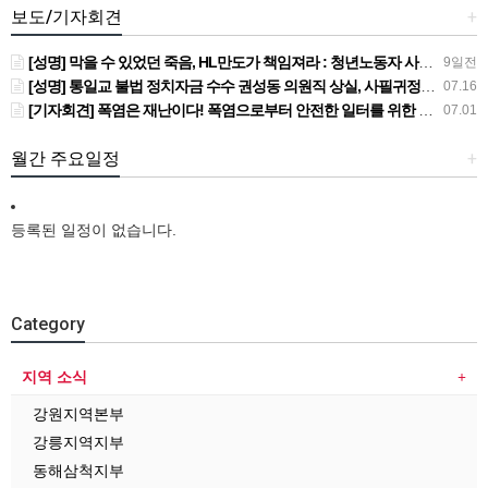
보도/기자회견
+
[성명] 막을 수 있었던 죽음, HL만도가 책임져라 : 청년노동자 사망사고의 철저한 진상규명과 재발방지 대책 마련하라
9일전
[성명] 통일교 불법 정치자금 수수 권성동 의원직 상실, 사필귀정이다
07.16
[기자회견] 폭염은 재난이다! 폭염으로부터 안전한 일터를 위한 민주노총 강원지역본부 폭염감시단 선포 기자회견
07.01
월간 주요일정
+
등록된 일정이 없습니다.
Category
지역 소식
강원지역본부
강릉지역지부
동해삼척지부