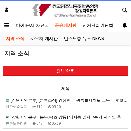
회견
미디어|문서 자료실
공유게시판
선거관리위원회
지역 소식
사무처 게시판
민주노총 뉴스 NEWS
지역 소식
전체(488)
제목
[강원지역본부] [본부소식] 강삼영 강원특별자치도 교육감 후보 인터뷰
민주노총강원
712
05.26
[강원지역본부] [본부,속초,강릉] 양회동 열사 3주기 지역별 추모사업
민주노총강원
847
05.19