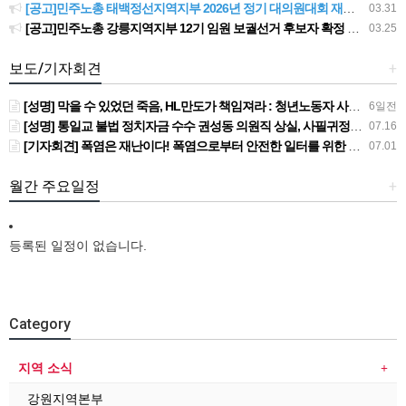
[공고]민주노총 태백정선지역지부 2026년 정기 대의원대회 재소집 건
03.31
[공고]민주노총 강릉지역지부 12기 임원 보궐선거 후보자 확정 공고
03.25
보도/기자회견
+
[성명] 막을 수 있었던 죽음, HL만도가 책임져라 : 청년노동자 사망사고의 철저한 진상규명과 재발방지 대책 마련하라
6일전
[성명] 통일교 불법 정치자금 수수 권성동 의원직 상실, 사필귀정이다
07.16
[기자회견] 폭염은 재난이다! 폭염으로부터 안전한 일터를 위한 민주노총 강원지역본부 폭염감시단 선포 기자회견
07.01
월간 주요일정
+
등록된 일정이 없습니다.
Category
지역 소식
강원지역본부