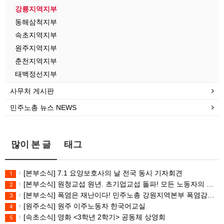
강릉지역지부
동해삼척지부
속초지역지부
원주지역지부
춘천지역지부
태백정선지부
사무처 게시판
민주노총 뉴스 NEWS
많이 본 글
태그
[본부소식] 7.1 요양보호사의 날 전국 동시 기자회견
1
[본부소식] 원청교섭 원년. 초기업교섭 돌파! 모든 노동자의 노동기본권 쟁취! 민주노총 7.15 총파업대회
2
[본부소식] 폭염은 재난이다! 민주노총 강원지역본부 폭염감시단 선포 기자회견
3
[원주소식] 원주 이주노동자 한국어교실
4
[속초소식] 영화 <3학년 2학기> 공동체 상영회
5