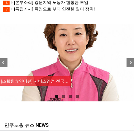
[본부소식] 강원지역 노동자 합창단 모임
6
[특집기사] 폭염으로 부터 안전한 일터 쟁취!
7
Previous
Nex
[조합원☆인터뷰] 서비스연맹 전국…
민주노총 뉴스 NEWS