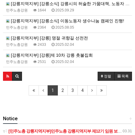
[강릉지역지부] [강릉소식] 강릉시의 허술한 가뭄대책, 노동자 보호‘구멍’ 운영중단 사업장 노동자 보호대책 촉구 기자회견 개최
민주노총강원
1644
2025.09.29
[강릉지역지부] [강릉소식] 이동노동자 생수나눔 캠페인 진행!
민주노총강원
2364
2025.08.05
[강릉지역지부] [강릉] 명절 귀향길 선전전
민주노총강원
2433
2025.02.04
[강릉지역지부] [강릉]제 10차 강릉 촛불집회
민주노총강원
2531
2025.02.04
정렬
목록
1
2
3
4
Notice
+
[민주노총 강릉지역지부]민주노총 강릉지역지부 제12기 임원 보궐선거결과 공고
03.31