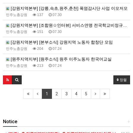
[강원지역본부] [강릉,속초,원주,춘천] 폭염감시단 사업 이모저모
민주노총강원
137
07.30
[강원지역본부] [조합원☆인터뷰] 서비스연맹 전국학교비정규직노동조합 강원지부 김유미 춘천지회장
민주노총강원
151
07.30
[강원지역본부] [본부소식] 강원지역 노동자 합창단 모임
민주노총강원
204
07.24
[원주지역지부] [원주소식] 원주 이주노동자 한국어교실
민주노총강원
213
07.24
정렬
1
2
3
4
5
Notice
+