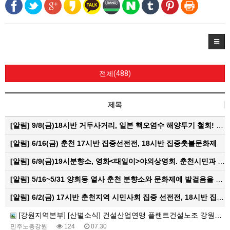
전체(488)
제목
[알림]
9/8(금)18시반 거두사거리, 일본 핵오염수 해양투기 철회! 춘천시민대회
[알림]
6/16(금) 춘천 17시반 집중선전전, 18시반 집중촛불문화제
[알림]
6/9(금)19시분향소, 영화<태일이>야외상영회. 춘천시민과 함께하는 한여름밤의 영화산책
[알림]
5/16~5/31 양회동 열사 춘천 분향소와 문화제에 발걸음을 내어주신 모든 분들께 감사인사를 올립니다.
[알림]
6/2(금) 17시반 춘천지역 시민사회 집중 선전전, 18시반 집중 촛불문화제
[강원지역본부] [산별소식] 건설산업연맹 플랜트건설노조 강원충북지부
민주노총강원
124
07.30