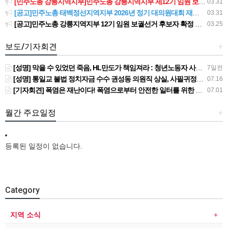
[민주노총 강릉지역지부]민주노총 강릉지역지부 제12기 임원 보궐선거결과 공고
03.31
[공고]민주노총 태백정선지역지부 2026년 정기 대의원대회 재소집 건
03.31
[공고]민주노총 강릉지역지부 12기 임원 보궐선거 후보자 확정 공고
03.25
보도/기자회견
+
[성명] 막을 수 있었던 죽음, HL만도가 책임져라 : 청년노동자 사망사고의 철저한 진상규명과 재발방지 대책 마련하라
7일전
[성명] 통일교 불법 정치자금 수수 권성동 의원직 상실, 사필귀정이다
07.16
[기자회견] 폭염은 재난이다! 폭염으로부터 안전한 일터를 위한 민주노총 강원지역본부 폭염감시단 선포 기자회견
07.01
월간 주요일정
+
등록된 일정이 없습니다.
Category
지역 소식