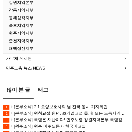
강원지역본부
강릉지역지부
동해삼척지부
속초지역지부
원주지역지부
춘천지역지부
태백정선지부
사무처 게시판
민주노총 뉴스 NEWS
많이 본 글
태그
[본부소식] 7.1 요양보호사의 날 전국 동시 기자회견
1
[본부소식] 원청교섭 원년. 초기업교섭 돌파! 모든 노동자의 노동기본권 쟁취! 민주노총 7.15 총파업대회
2
[본부소식] 폭염은 재난이다! 민주노총 강원지역본부 폭염감시단 선포 기자회견
3
[원주소식] 원주 이주노동자 한국어교실
4