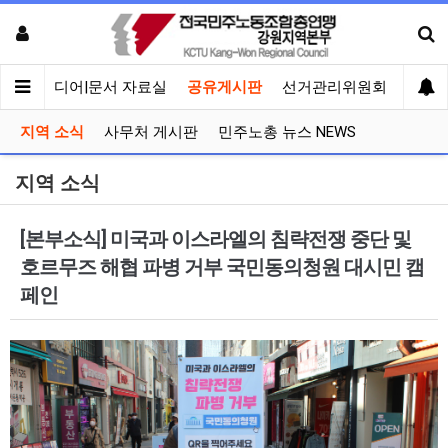
회견
미디어|문서 자료실
공유게시판
선거관리위원회
지역 소식
사무처 게시판
민주노총 뉴스 NEWS
지역 소식
[본부소식] 미국과 이스라엘의 침략전쟁 중단 및
호르무즈 해협 파병 거부 국민동의청원 대시민 캠
페인