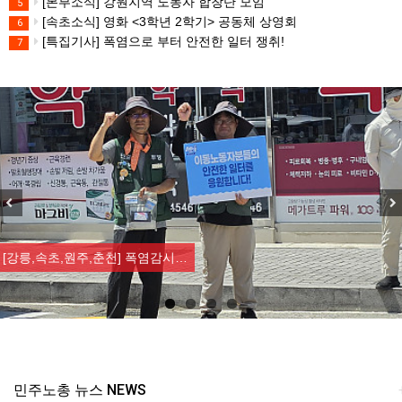
[본부소식] 강원지역 노동자 합창단 모임
5
[속초소식] 영화 <3학년 2학기> 공동체 상영회
6
[특집기사] 폭염으로 부터 안전한 일터 쟁취!
7
Previous
Nex
[강릉,속초,원주,춘천] 폭염감시…
민주노총 뉴스 NEWS