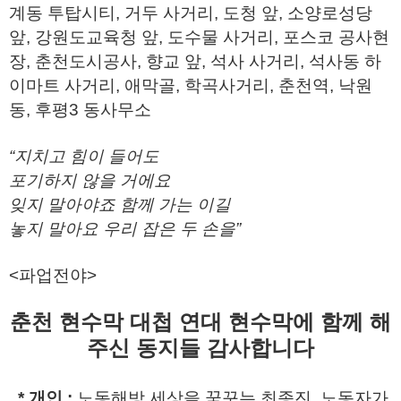
계동 투탑시티, 거두 사거리, 도청 앞, 소양로성당
앞, 강원도교육청 앞, 도수물 사거리, 포스코 공사현
장, 춘천도시공사, 향교 앞, 석사 사거리, 석사동 하
이마트 사거리, 애막골, 학곡사거리, 춘천역, 낙원
동, 후평3 동사무소
“
지치고 힘이 들어도
포기하지 않을 거에요
잊지 말아야죠 함께 가는 이길
놓지 말아요 우리 잡은 두 손을
”
<파업전야>
춘천 현수막 대첩 연대 현수막에 함께 해
주신 동지들 감사합니다
* 개인 :
노동해방 세상을 꿈꾸는 최종진, 노동자가