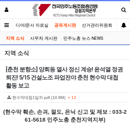
회견
미디어|문서 자료실
공유게시판
선거관리위원회
지역 소식
사무처 게시판
민주노총 뉴스 NEWS
지역 소식
[춘천 분향소] 양회동 열사 정신 계승! 윤석열 정권
퇴진! 5/15 건설노조 파업전야 춘천 현수막 대첩
활동 보고
현수막대첩1일차.pdf (10.8M)
+ 13
(현수막 훼손, 손괴, 절도, 은닉 신고 및 제보 : 033-2
61-5618 민주노총 춘천지역지부)