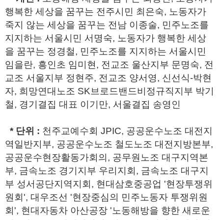
행복한 세상을 꿈꾸는 전주시민 최은숙, 노동자가
죽지 않는 세상을 꿈꾸는 전남 이종술, 민주노조를
지지하는 서울시민 서명숙, 노동자가 행복한 세상
을 꿈꾸는 정경철, 민주노조를 지지하는 서울시민
임을란, 흥인초 임미현, 전교조 울산지부 문명숙, 전
교조 서울지부 정현주, 전교조 양서영, 신선식-박현
자, 희망연대노조 SK브로드밴드비정규직지부 박기
철, 경기결집 대표 이기만, 서울결집 송영인
* 단위 :
천주교예수회 JPIC, 공공운수노조 대전지
역일반지부, 공공운수노조 철도노조 대전지방본부,
공공운수현장활동가회의, 공무원노조 대구지역본
부, 금속노조 경기지부 우리지회, 금속노조 대구지
부 성서공단지역지회, 현대삼호중공업 '현장투쟁위
원회', 대우조선 '현장중심의 민주노동자 투쟁위원
회', 현대자동차 아산공장 '노동해방을 향한 새로운