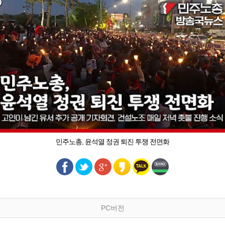
민주노총, 윤석열 정권 퇴진 투쟁 전면화
PC버전