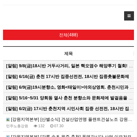
전체(488)
제목
[알림]
9/8(금)18시반 거두사거리, 일본 핵오염수 해양투기 철회! 춘천시민대회
[알림]
6/16(금) 춘천 17시반 집중선전전, 18시반 집중촛불문화제
[알림]
6/9(금)19시분향소, 영화<태일이>야외상영회. 춘천시민과 함께하는 한여름밤의 영화산책
[알림]
5/16~5/31 양회동 열사 춘천 분향소와 문화제에 발걸음을 내어주신 모든 분들께 감사인사를 올립니다.
[알림]
6/2(금) 17시반 춘천지역 시민사회 집중 선전전, 18시반 집중 촛불문화제
[강원지역본부] [산별소식] 건설산업연맹 플랜트건설노조 강원충북지부
민주노총강원
132
07.30
[강원지역본부] [강릉,속초,원주,춘천] 폭염감시단 사업 이모저모