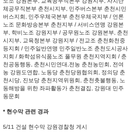
노조 강원본부, 교육공무직본부 강원지부, 자치단
체공무직본부 춘천시지부, 민주버스본부 춘천시민
버스지회, 민주우체국본부 춘천우체국지부 / 언론
노조 문화방송본부 춘천지부 / 서비스연맹 강원본
부, 학비노조 강원지부 / 공무원노조 강원본부, 춘천
시지부, 교육청본부 강원지부 / 전교조 춘천화천중
등지회 / 민주일반연맹 민주일반노조 춘천도시공사
지회 / 화학섬유식품노조 풀무원 춘천지역지회 / 춘
천공동행동, 춘천시민연대,전농 춘천농민회, 전여
농 강원도연합, 노동당 춘천당원협의회, 정의당 춘
천시당, 진보당 춘천지역위원회, 춘천촛불행동, 노
동해방을 위한 좌파활동가 춘천결집, 강원대 민주
동문회
* 현수막 관련 경과
5/11 건설 현수막 강원경찰청 게시