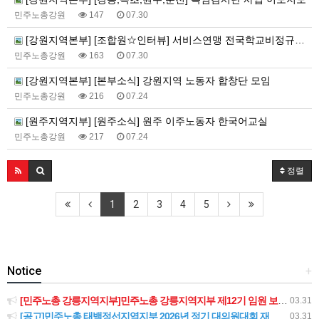
민주노총강원
147
07.30
[강원지역본부] [조합원☆인터뷰] 서비스연맹 전국학교비정규직노동조합 강원지부 김유미 춘천지회장
민주노총강원
163
07.30
[강원지역본부] [본부소식] 강원지역 노동자 합창단 모임
민주노총강원
216
07.24
[원주지역지부] [원주소식] 원주 이주노동자 한국어교실
민주노총강원
217
07.24
정렬
1
2
3
4
5
Notice
+
[민주노총 강릉지역지부]민주노총 강릉지역지부 제12기 임원 보궐선거결과 공고
03.31
[공고]민주노총 태백정선지역지부 2026년 정기 대의원대회 재소집 건
03.31