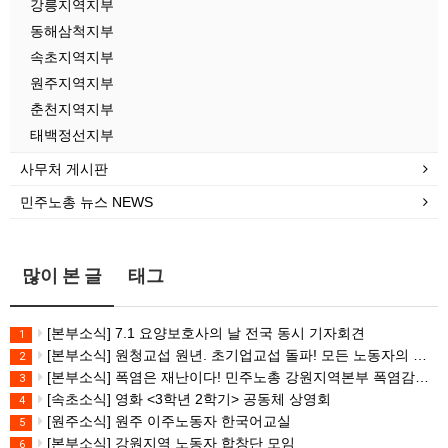
강릉지역지부
동해삼척지부
속초지역지부
원주지역지부
춘천지역지부
태백정선지부
사무처 게시판
민주노총 뉴스 NEWS
많이 본 글
태그
[본부소식] 7.1 요양보호사의 날 전국 동시 기자회견
1
[본부소식] 원청교섭 원년. 초기업교섭 돌파! 모든 노동자의 노동기본권 쟁취! 민주노총 7.15 총파업대회
2
[본부소식] 폭염은 재난이다! 민주노총 강원지역본부 폭염감시단 선포 기자회견
3
[속초소식] 영화 <3학년 2학기> 공동체 상영회
4
[원주소식] 원주 이주노동자 한국어교실
5
[본부소식] 강원지역 노동자 합창단 모임
6