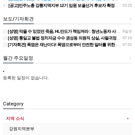
[공고]민주노총 강릉지역지부 12기 임원 보궐선거 후보자 확정 공고
03.25
보도/기자회견
+
[성명] 막을 수 있었던 죽음, HL만도가 책임져라 : 청년노동자 사망사고의 철저한 진상규명과 재발방지 대책 마련하라
8일전
[성명] 통일교 불법 정치자금 수수 권성동 의원직 상실, 사필귀정이다
07.16
[기자회견] 폭염은 재난이다! 폭염으로부터 안전한 일터를 위한 민주노총 강원지역본부 폭염감시단 선포 기자회견
07.01
월간 주요일정
+
등록된 일정이 없습니다.
Category
지역 소식
강원지역본부