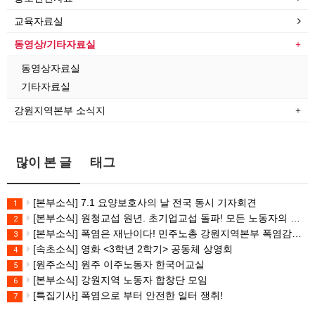
교육자료실
동영상/기타자료실
동영상자료실
기타자료실
강원지역본부 소식지
많이 본 글
태그
[본부소식] 7.1 요양보호사의 날 전국 동시 기자회견
1
[본부소식] 원청교섭 원년. 초기업교섭 돌파! 모든 노동자의 노동기본권 쟁취! 민주노총 7.15 총파업대회
2
[본부소식] 폭염은 재난이다! 민주노총 강원지역본부 폭염감시단 선포 기자회견
3
[속초소식] 영화 <3학년 2학기> 공동체 상영회
4
[원주소식] 원주 이주노동자 한국어교실
5
[본부소식] 강원지역 노동자 합창단 모임
6
[특집기사] 폭염으로 부터 안전한 일터 쟁취!
7