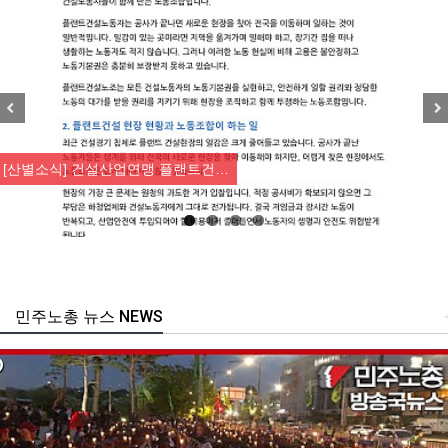
Previous
Nex
[산별소식] 건설산업연맹 플랜트건…
민주노총 뉴스 NEWS