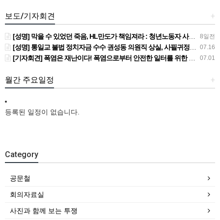
보도/기자회견
+
[성명] 막을 수 있었던 죽음, HL만도가 책임져라 : 청년노동자 사망사고의 철저한 진상규명과 재발방지 대책 마련하라
8일전
[성명] 통일교 불법 정치자금 수수 권성동 의원직 상실, 사필귀정이다
07.16
[기자회견] 폭염은 재난이다! 폭염으로부터 안전한 일터를 위한 민주노총 강원지역본부 폭염감시단 선포 기자회견
07.01
월간 주요일정
+
등록된 일정이 없습니다.
Category
공문철
회의자료실
사진과 함께 보는 투쟁