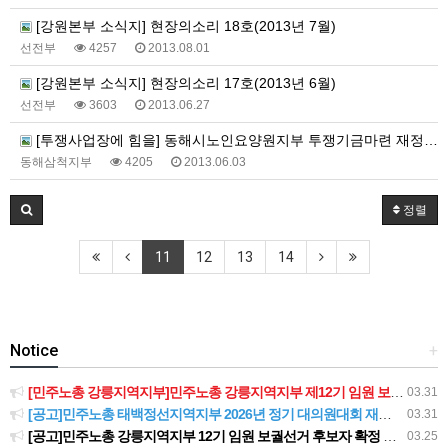
[강원본부 소식지] 현장의소리 18호(2013년 7월)
선전부
4257
2013.08.01
[강원본부 소식지] 현장의소리 17호(2013년 6월)
선전부
3603
2013.06.27
[투쟁사업장에 힘을] 동해시노인요양원지부 투쟁기금마련 재정사업에 함께 해주세요
동해삼척지부
4205
2013.06.03
정렬
11
12
13
14
Notice
+
[민주노총 강릉지역지부]민주노총 강릉지역지부 제12기 임원 보궐선거결과 공고
03.31
[공고]민주노총 태백정선지역지부 2026년 정기 대의원대회 재소집 건
03.31
[공고]민주노총 강릉지역지부 12기 임원 보궐선거 후보자 확정 공고
03.25