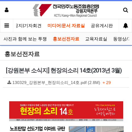
메인
공지|기자회견
미디어|문서 자료실
공유게시판
선거관
사진과 함께 보는 투쟁
홍보선전자료
교육자료실
동영상/
홍보선전자료
[강원본부 소식지] 현장의소리 14호(2013년 3월)
130329_강원본부_현장의소리_14호.pdf (2.8M)
+ 29