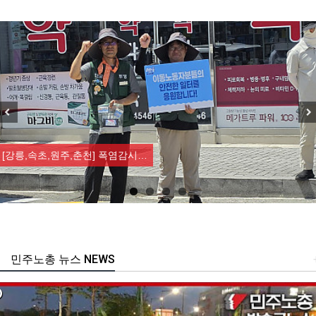
Previous
Nex
[강릉,속초,원주,춘천] 폭염감시…
민주노총 뉴스 NEWS