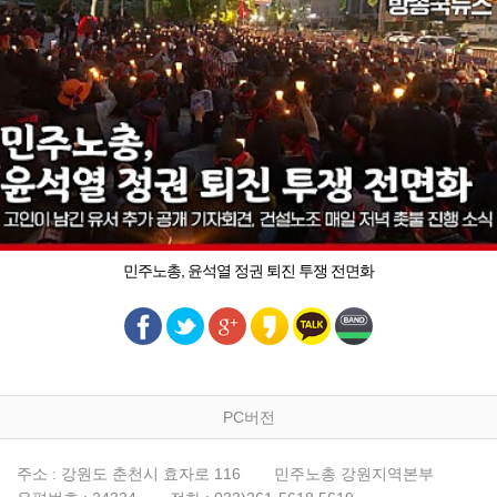
민주노총, 윤석열 정권 퇴진 투쟁 전면화
PC버전
주소 : 강원도 춘천시 효자로 116
민주노총 강원지역본부