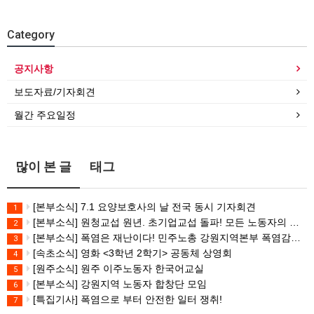
Category
공지사항
보도자료/기자회견
월간 주요일정
많이 본 글
태그
[본부소식] 7.1 요양보호사의 날 전국 동시 기자회견
1
[본부소식] 원청교섭 원년. 초기업교섭 돌파! 모든 노동자의 노동기본권 쟁취! 민주노총 7.15 총파업대회
2
[본부소식] 폭염은 재난이다! 민주노총 강원지역본부 폭염감시단 선포 기자회견
3
[속초소식] 영화 <3학년 2학기> 공동체 상영회
4
[원주소식] 원주 이주노동자 한국어교실
5
[본부소식] 강원지역 노동자 합창단 모임
6
[특집기사] 폭염으로 부터 안전한 일터 쟁취!
7