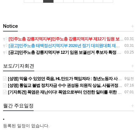
Notice
+
[민주노총 강릉지역지부]민주노총 강릉지역지부 제12기 임원 보궐선거결과 공고
03.31
[공고]민주노총 태백정선지역지부 2026년 정기 대의원대회 재소집 건
03.31
[공고]민주노총 강릉지역지부 12기 임원 보궐선거 후보자 확정 공고
03.25
보도/기자회견
+
[성명] 막을 수 있었던 죽음, HL만도가 책임져라 : 청년노동자 사망사고의 철저한 진상규명과 재발방지 대책 마련하라
9일전
[성명] 통일교 불법 정치자금 수수 권성동 의원직 상실, 사필귀정이다
07.16
[기자회견] 폭염은 재난이다! 폭염으로부터 안전한 일터를 위한 민주노총 강원지역본부 폭염감시단 선포 기자회견
07.01
월간 주요일정
+
등록된 일정이 없습니다.