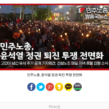
민주노총, 윤석열 정권 퇴진 투쟁 전면화
PC버전