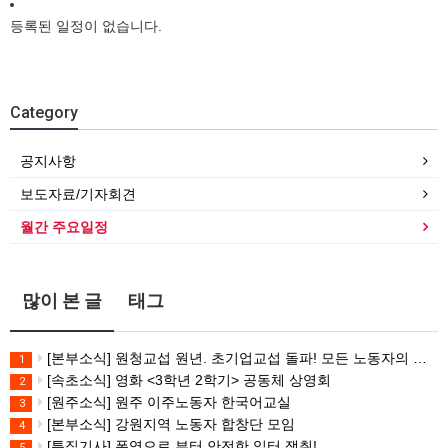
등록된 일정이 없습니다.
Category
공지사항
보도자료/기자회견
월간 주요일정
많이 본 글
태그
[본부소식] 원청교섭 원년. 초기업교섭 돌파! 모든 노동자의 노동기본권 쟁취! 민주노총 7.15 총파업대회
1
[속초소식] 영화 <3학년 2학기> 공동체 상영회
2
[원주소식] 원주 이주노동자 한국어교실
3
[본부소식] 강원지역 노동자 합창단 모임
4
[특집기사] 폭염으로 부터 안전한 일터 쟁취!
5