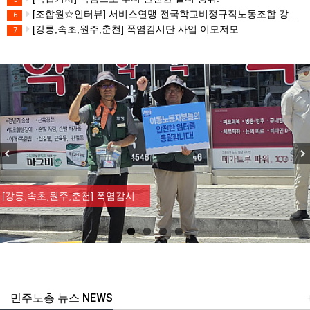
[조합원☆인터뷰] 서비스연맹 전국학교비정규직노동조합 강원지부 김유미 춘천지회장
6
[강릉,속초,원주,춘천] 폭염감시단 사업 이모저모
7
Previous
Nex
[강릉,속초,원주,춘천] 폭염감시…
민주노총 뉴스 NEWS