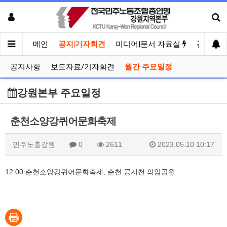
메인
공지|기자회견
미디어|문서 자료실
공유게시
공지사항
보도자료/기자회견
월간 주요일정
강원본부 주요일정
춘천소양강퀴어문화축제
민주노총강원
0
2611
2023.05.10 10:17
12:00 춘천소양강퀴어문화축제, 춘천 공지천 의암공원