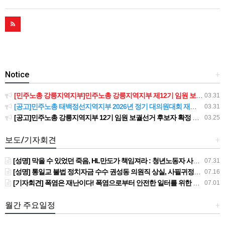
Notice
+
[민주노총 강릉지역지부]민주노총 강릉지역지부 제12기 임원 보궐선거결과 공고
03.31
[공고]민주노총 태백정선지역지부 2026년 정기 대의원대회 재소집 건
03.31
[공고]민주노총 강릉지역지부 12기 임원 보궐선거 후보자 확정 공고
03.25
보도/기자회견
+
[성명] 막을 수 있었던 죽음, HL만도가 책임져라 : 청년노동자 사망사고의 철저한 진상규명과 재발방지 대책 마련하라
07.31
[성명] 통일교 불법 정치자금 수수 권성동 의원직 상실, 사필귀정이다
07.16
[기자회견] 폭염은 재난이다! 폭염으로부터 안전한 일터를 위한 민주노총 강원지역본부 폭염감시단 선포 기자회견
07.01
월간 주요일정
+